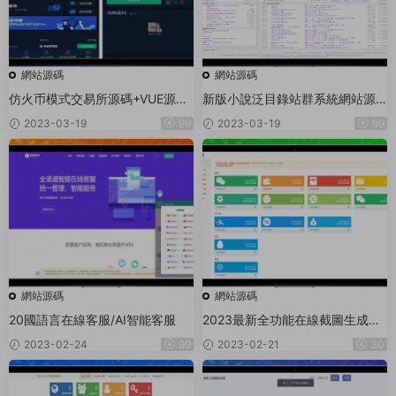
網站源碼
網站源碼
仿火币模式交易所源碼+VUE源碼
新版小說泛目錄站群系統網站源
可二開法币交易_币币交易_合約交
碼 小說站群源碼海量關鍵詞霸屏
2023-03-19
99
2023-03-19
99
易_期權交易+流動性挖礦UP理财
LEO認購運營
網站源碼
網站源碼
20國語言在線客服/AI智能客服
2023最新全功能在線截圖生成器
工具網頁版網站源碼+視頻教程
2023-02-24
99
2023-02-21
30