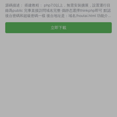
源碼描述： 搭建教程： php7.0以上，無需安裝擴展，設置運行目
錄爲public 完事直接訪問域名完整 僞靜态選擇thinkphp即可 默認
後台密碼和超級密碼一樣 後台地址是：域名/houtai.html 功能介紹
自動/手動發貨 三級分銷推廣模式 完整自助分站體系 對接免簽/易/
碼支付 積分商城吸引客戶盈利 後台添加廣告爲站盈利 文章發布有
立即下載
利于SEO優化 完整的會員制度有利于賺錢 更多功能自己挖掘，加
油少年 演示截圖：