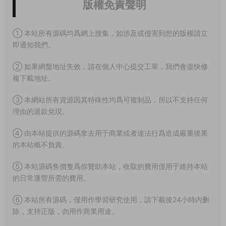
版權免責聲明
① 本站所有源碼均爲網上搜集，如涉及或侵害到您的版權請立
即通知我們。
② 如果網盤地址失效，請在個人中心提交工單，我們會盡快修
複下載地址。
③ 本網站所有資源因其特殊性均爲可複制品，所以不支持任何
理由的退款兌現。
④ 由本站提供的源碼拿去用于商業或者違法行爲造成嚴重後果
的本站概不負責。
⑤ 本站源碼售價隻爲你贊助本站，收取的費用僅用于維持本站
的日常運營所需的費用。
⑥ 本站所有源碼，僅用作學習研究使用，請下載後24小時内删
除，支持正版，勿用作商業用途。