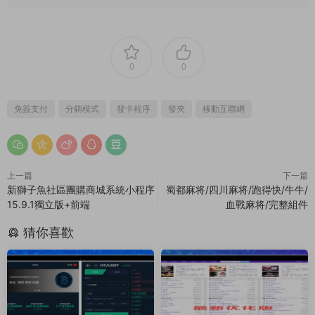
0
0
免簽支付
分銷模式
發卡程序
發夾
移動互聯網
上一篇
下一篇
新獅子魚社區團購商城系統小程序
蜀都麻将/四川麻将/跑得快/牛牛/
15.9.1獨立版+前端
血戰麻将/完整組件
猜你喜歡