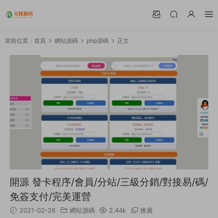
當前位置：
首頁
網站源碼
php源碼
正文
開源 發卡程序/會員/分站/三級分銷/對接易/碼/
免簽支付/完美運營
2021-02-26
網站源碼
2.44k
推廣