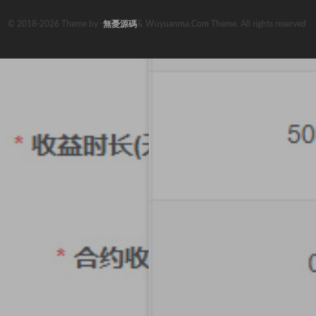
© 2018-2026 Theme by -
無憂源碼
& Wuyuanma.Com Theme. All rights reserved