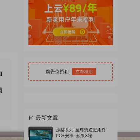
廣告位招租
立即租用
和
員
最新文章
漁樂系列-至尊寶遊戲組件-
PC+安卓+蘋果3端