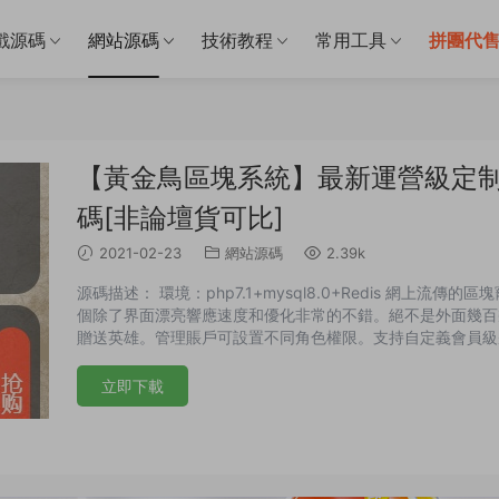
戲源碼
網站源碼
技術教程
常用工具
拼團代
【黃金鳥區塊系統】最新運營級定制
碼[非論壇貨可比]
2021-02-23
網站源碼
2.39k
源碼描述： 環境：php7.1+mysql8.0+Redis 網
個除了界面漂亮響應速度和優化非常的不錯。絕不是外面幾百
贈送英雄。管理賬戶可設置不同角色權限。支持自定義會員級
例。可單獨設置單個英雄。詳細财務管理，交易明顯一目了然
立即下載