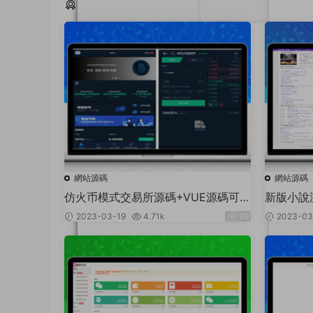
猜你喜歡
網站源碼
網站源碼
仿火币模式交易所源碼+VUE源碼可
新版小說
二開法币交易_币币交易_合約交易_期
說站群源
2023-03-19
4.71k
99
2023-03
權交易+流動性挖礦UP理财LEO認購
運營