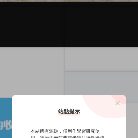
pym/6807.html
，轉載請注明出處。
版權免責聲明
版權請立即通知我們。
會盡快修複下載地址。
支持任何理由的退款兌現。
嚴重後果的本站概不負責。
站點提示
維持本站的日常運營所需的費用。
本站所有源碼，僅用作學習研究使
小時内删除，支持正版，勿用作商業用途。
用、請勿用于商業或者違法行爲造成