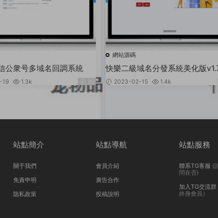
網站源碼
信公衆号多域名回調系統
快樂二級域名分發系統美化版v1.
碼
-19
1.3k
99
2023-02-15
1.4k
站點簡介
站點導航
站點服務
關于我們
會員介紹
聯系TG客服
(
問在否)
免責申明
廣告合作
加入TG交流群
終身會員）
隐私政策
投稿說明