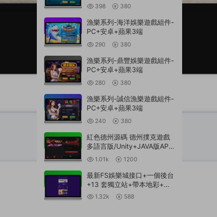
398
380
漁樂系列-海洋娛樂遊戲組件-
PC+安卓+蘋果3端
290
380
漁樂系列-鼎豐娛樂遊戲組件-
PC+安卓+蘋果3端
280
380
漁樂系列-誠信漁樂遊戲組件-
PC+安卓+蘋果3端
240
380
紅色德州源碼 德州撲克遊戲
多語言版/Unity+JAVA版APP
雙端源碼/中英繁三語言+帶
1.01k
1200
控+帶彩池持倉/完美運行
最新FS娛樂城接口+一個後台
+13 套獨立站+帶本地彩+一
鍵搭建腳本
1.32k
588