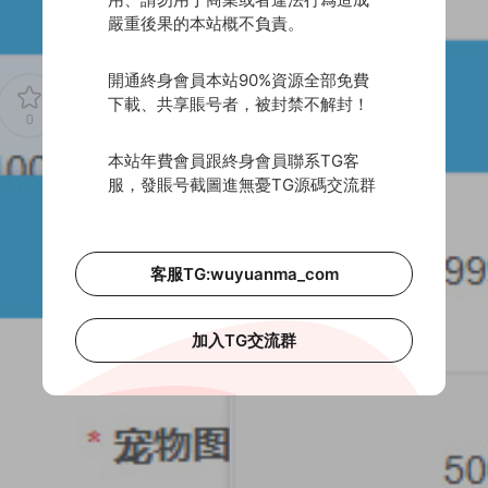
嚴重後果的本站概不負責。
開通終身會員本站90%資源全部免費
下載、共享賬号者，被封禁不解封！
0
0
本站年費會員跟終身會員聯系TG客
服，發賬号截圖進無憂TG源碼交流群
源碼
寵物區塊鏈
寵物區塊鏈源碼
寵物區塊鏈系統
黃金鳥
客服TG:wuyuanma_com
加入TG交流群
地方麻将湖南玩法/湘約棋牌/字牌/跑胡子/婁底放炮罰/完美運
務器從新