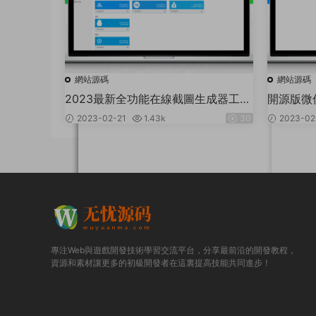
網站源碼
網站源碼
2023最新全功能在線截圖生成器工具
開源版微
網頁版網站源碼+視頻教程
2023-02-21
1.43k
30
2023-02
專注Web與遊戲開發技術學習交流平台，分享最前沿的開發教程，
資源和素材讓更多的初級開發者在這裏提高技能共同進步！