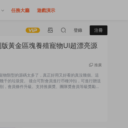
售
任務大廳
遊戲演示
登錄
注冊
版黃金區塊養殖寵物UI超漂亮源
推廣
上流傳的區塊寵物類型的源碼太多了，真正好用又好看的真沒幾個。這
幾千的垃圾貨。 後台可對會員進行币種沖扣，可進行贈送
别，會員條件升級。支持推廣獎、團隊獎會員等級獎勵比
。 演示截圖：