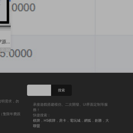
7源
99
說明需求，勿
承接遊戲搭建模仿、二次開發、UI界面定制等服
務！
（隻限年費跟
快捷搜索：
棋牌
，
H5棋牌
，
房卡
，
電玩城
，
網狐
，
創勝
，
大
聯盟