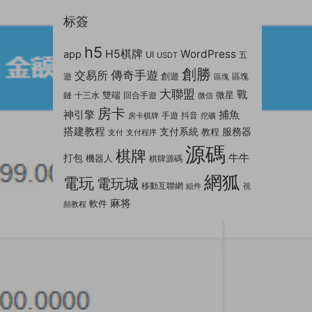
标簽
h5
H5棋牌
WordPress
app
UI
五
USDT
創勝
傳奇手遊
交易所
創遊
遊
區塊
區塊
大聯盟
戰
雙端
微星
鏈
十三水
回合手遊
微信
房卡
神引擎
捕魚
手遊
抖音
房卡棋牌
挖礦
搭建教程
支付系統
服務器
教程
支付
支付程序
源碼
棋牌
牛牛
打包
機器人
棋牌源碼
網狐
電玩
電玩城
移動互聯網
組件
視
麻将
軟件
頻教程
下一篇
行【服
打包】