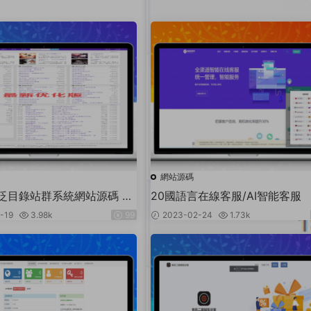
網站源碼
泛目錄站群系統網站源碼 小
20國語言在線客服/AI智能客服
碼海量關鍵詞霸屏
-19
3.98k
99
2023-02-24
1.73k