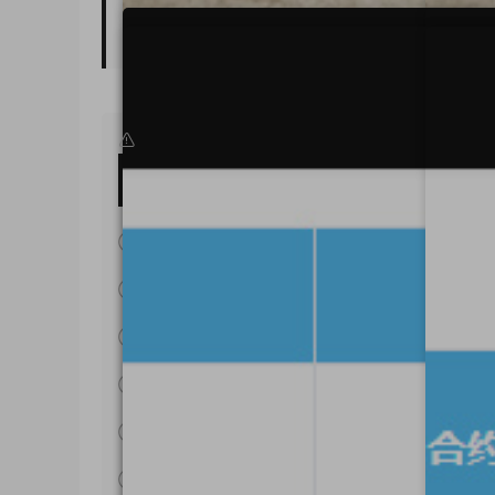
原文鏈接：
https://www.wuyuanma.com/wzym/ph
① 本站所有源碼均爲網上搜集，如涉及或侵害到您的
② 如果網盤地址失效，請在個人中心提交工單，我們
③ 本網站所有資源因其特殊性均爲可複制品，所以不
④ 由本站提供的源碼拿去用于商業或者違法行爲造成
⑤ 本站源碼售價隻爲你贊助本站，收取的費用僅用于
⑥ 本站所有源碼，僅用作學習研究使用，請下載後24