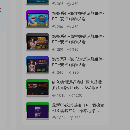
398
380
漁樂系列-海洋娛樂遊戲組件-
PC+安卓+蘋果3端
290
380
漁樂系列-鼎豐娛樂遊戲組件-
PC+安卓+蘋果3端
280
380
漁樂系列-誠信漁樂遊戲組件-
PC+安卓+蘋果3端
240
380
紅色德州源碼 德州撲克遊戲
多語言版/Unity+JAVA版APP
雙端源碼/中英繁三語言+帶
1.01k
1200
控+帶彩池持倉/完美運行
最新FS娛樂城接口+一個後台
+13 套獨立站+帶本地彩+一
鍵搭建腳本
1.32k
588