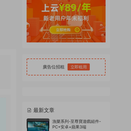
廣告位招租
立即租用
最新文章
漁樂系列-至尊寶遊戲組件-
PC+安卓+蘋果3端