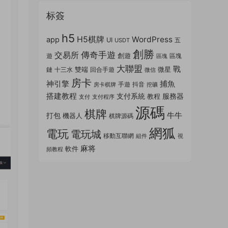
标簽
h5
H5棋牌
WordPress
app
UI
五
USDT
創勝
傳奇手遊
交易所
創遊
遊
區塊
區塊
大聯盟
戰
雙端
微星
鏈
十三水
回合手遊
微信
房卡
神引擎
捕魚
手遊
抖音
房卡棋牌
挖礦
搭建教程
支付系統
服務器
教程
支付
支付程序
源碼
棋牌
牛牛
打包
機器人
棋牌源碼
網狐
電玩
電玩城
移動互聯網
組件
視
麻将
軟件
頻教程