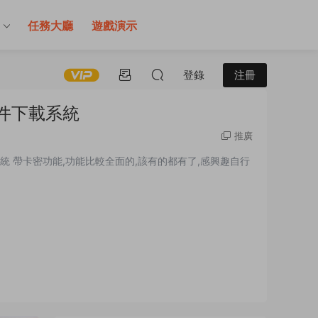
售
任務大廳
遊戲演示
登錄
注冊
件下載系統
推廣
統 帶卡密功能,功能比較全面的,該有的都有了,感興趣自行