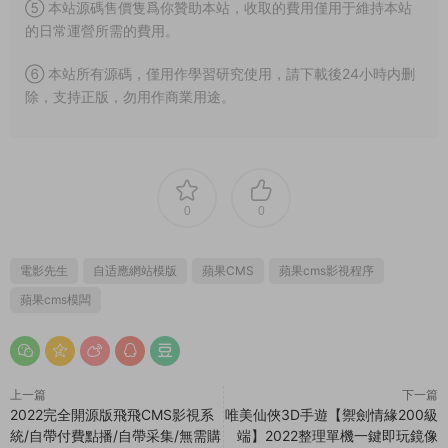
⑤ 本站源碼售價隻爲你贊助本站，收取的費用僅用于維持本站
的日常運營所需的費用。
⑥ 本站所有源碼，僅用作學習研究使用，請下載後24小時内删
除，支持正版，勿用作商業用途。
0
0
電影先生
自适應網站模版
蘋果CMS
蘋果cms影視程序
蘋果cms模闆
上一篇
下一篇
2022完全開源版飛飛CMS影視系
唯美仙俠3D手遊【禦劍情緣200級
統/自帶付費點播/自帶采集/無需購
端】2022整理單機一鍵即玩鏡像