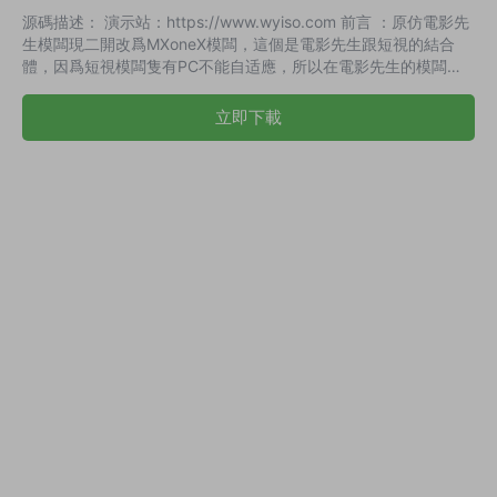
源碼描述： 演示站：https://www.wyiso.com 前言 ：原仿電影先
生模闆現二開改爲MXoneX模闆，這個是電影先生跟短視的結合
體，因爲短視模闆隻有PC不能自适應，所以在電影先生的模闆基
礎上二開。 MXoneX是一款含有.主題後台，留言，分集劇情，明
星，資訊，會員中心，評論，簡約風格，極速加載，電腦手機多屏
立即下載
兼容能力強，布局美觀爲一身的多功能模闆。 加上了短視的首頁
幻燈片樣式：以及增加了一個4K專區，這個功能很好，用處也很
多大 ，喜歡用劇情來做分類的朋友可以直接用這個闆塊來調用自
己想...