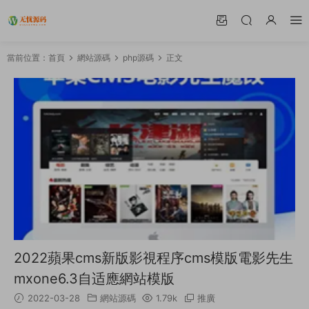
當前位置：
首頁
網站源碼
php源碼
正文
2022蘋果cms新版影視程序cms模版電影先生
mxone6.3自适應網站模版
2022-03-28
網站源碼
1.79k
推廣