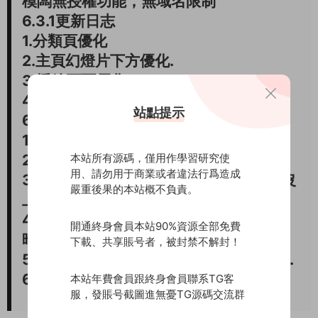
模闆無授權功能，無域名限制
6.3.1更新日志
1.分類頁優化
2.主頁幻燈片下方優化.
3.播放頁面優化
4.其他各種優化.
站點提示
6.1.1更新日志
1.增加詳情頁和播放頁相關演員框架
本站所有源碼，僅用作學習研究使
2.替換主頁 vip 直播 片庫 圖片.
用、請勿用于商業或者違法行爲造成
3.修改預告時間顯示BUG,已經過時間還沒
嚴重後果的本站概不負責。
上線，改爲即将上線
4.修複幻燈片左下角視頻标題信息顯示偏
開通終身會員本站90%資源全部免費
暗的問題.
下載、共享賬号者，被封禁不解封！
5.修複解析單頁，不支持其他網址的問題.
6.修複其他bug
本站年費會員跟終身會員聯系TG客
服，發賬号截圖進無憂TG源碼交流群