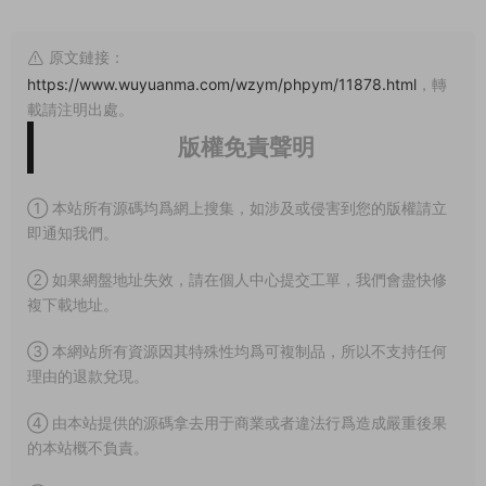
原文鏈接：
https://www.wuyuanma.com/wzym/phpym/11878.html
，轉
載請注明出處。
版權免責聲明
① 本站所有源碼均爲網上搜集，如涉及或侵害到您的版權請立
即通知我們。
② 如果網盤地址失效，請在個人中心提交工單，我們會盡快修
複下載地址。
③ 本網站所有資源因其特殊性均爲可複制品，所以不支持任何
理由的退款兌現。
④ 由本站提供的源碼拿去用于商業或者違法行爲造成嚴重後果
的本站概不負責。