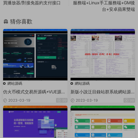
買播放器/對接免簽約支付接口
服務端+Linux手工服務端+GM後
台+安卓蘋果雙端
猜你喜歡
網站源碼
網站源碼
仿火币模式交易所源碼+VUE源碼
新版小說泛目錄站群系統網站源
可二開法币交易_币币交易_合約交
碼 小說站群源碼海量關鍵詞霸屏
2023-03-19
99
2023-03-19
99
易_期權交易+流動性挖礦UP理财
LEO認購運營