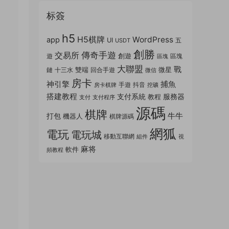
标簽
h5
H5棋牌
WordPress
app
UI
五
USDT
創勝
傳奇手遊
交易所
創遊
遊
區塊
區塊
大聯盟
戰
雙端
微星
鏈
十三水
回合手遊
微信
房卡
神引擎
捕魚
手遊
抖音
房卡棋牌
挖礦
搭建教程
支付系統
服務器
教程
支付
支付程序
源碼
棋牌
牛牛
打包
機器人
棋牌源碼
網狐
電玩
電玩城
移動互聯網
組件
視
麻将
軟件
頻教程