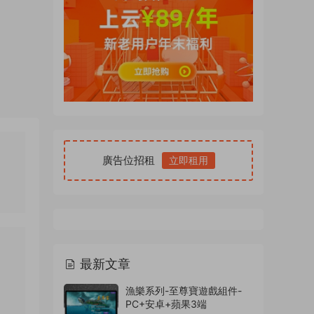
廣告位招租
立即租用
最新文章
漁樂系列-至尊寶遊戲組件-
PC+安卓+蘋果3端