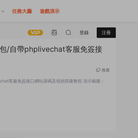
售
任務大廳
遊戲演示
登錄
注冊
/自帶phplivechat客服免簽接
推廣
vechat客服免簽接口網站源碼及視頻搭建教程 演示截圖：