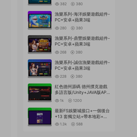
382
380
漁樂系列-海洋娛樂遊戲組件-
PC+安卓+蘋果3端
280
380
漁樂系列-鼎豐娛樂遊戲組件-
PC+安卓+蘋果3端
268
380
漁樂系列-誠信漁樂遊戲組件-
PC+安卓+蘋果3端
228
380
紅色德州源碼 德州撲克遊戲
多語言版/Unity+JAVA版APP
雙端源碼/中英繁三語言+帶
1k
1200
控+帶彩池持倉/完美運行
最新FS娛樂城接口+一個後台
+13 套獨立站+帶本地彩+一
鍵搭建腳本
1.3k
588