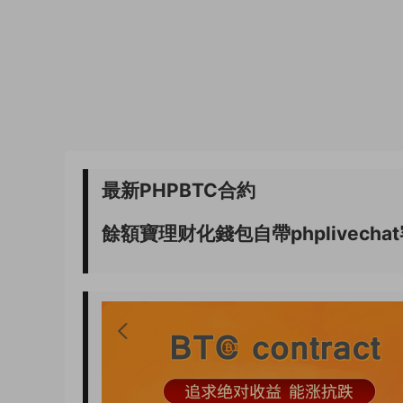
最新PHPBTC合約
餘額寶理财化錢包自帶phplivec