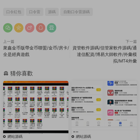
口令紅包
口令雷
源碼
自動口令雷源碼
上一篇
下一篇
衆鑫金币版帶金币聯盟/金币/房卡/
資管軟件源碼/信管家軟件源碼/通
全是經典遊戲
達信配資/博易大師軟件/外彙模
拟/MT4外彙
猜你喜歡
網站源碼
網站源碼