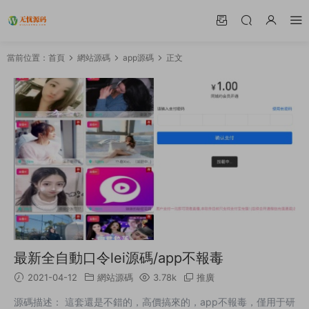
當前位置：
首頁
網站源碼
app源碼
正文
最新全自動口令lei源碼/app不報毒
2021-04-12
網站源碼
3.78k
推廣
源碼描述： 這套還是不錯的，高價搞來的，app不報毒，僅用于研