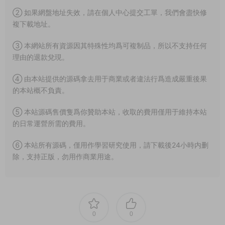
② 如果網盤地址失效，請在個人中心提交工單，我們會盡快修
複下載地址。
③ 本網站所有資源因其特殊性均爲可複制品，所以不支持任何
理由的退款兌現。
④ 由本站提供的源碼拿去用于商業或者違法行爲造成嚴重後果
的本站概不負責。
⑤ 本站源碼售價隻爲你贊助本站，收取的費用僅用于維持本站
的日常運營所需的費用。
⑥ 本站所有源碼，僅用作學習研究使用，請下載後24小時内删
除，支持正版，勿用作商業用途。
0
0