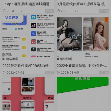
uniapp項目源碼 涵蓋商城團購等
9月最新軟件庫APP源碼前端 後端
(32個案例)
整套獨立後台版源碼 無授權版
2023-02-20
99
2022-09-27
99
網站源碼
網站源碼
2022最新軟件庫APP源碼前端 後
2022全新暗雷源碼+支持代理+AP
端整套獨立後台
P+搭建說明
2022-04-12
80
2022-03-05
99