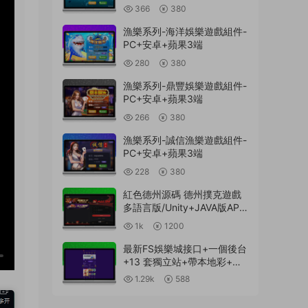
366
380
漁樂系列-海洋娛樂遊戲組件-
PC+安卓+蘋果3端
280
380
漁樂系列-鼎豐娛樂遊戲組件-
PC+安卓+蘋果3端
266
380
漁樂系列-誠信漁樂遊戲組件-
PC+安卓+蘋果3端
228
380
紅色德州源碼 德州撲克遊戲
多語言版/Unity+JAVA版APP
雙端源碼/中英繁三語言+帶
1k
1200
控+帶彩池持倉/完美運行
最新FS娛樂城接口+一個後台
+13 套獨立站+帶本地彩+一
鍵搭建腳本
1.29k
588