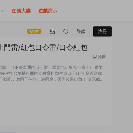
售
任務大廳
遊戲演示
登錄
注冊
上門雷/紅包口令雷/口令紅包
推廣
示視頻。（不是普通的口令雷！重要的話隻說一遍！） 重要
！程序會後台悄悄打開的支付寶自動生成口令紅包 發送到你
己下載吧，勿用于任何非法用途，否則後果自負！ 演示截