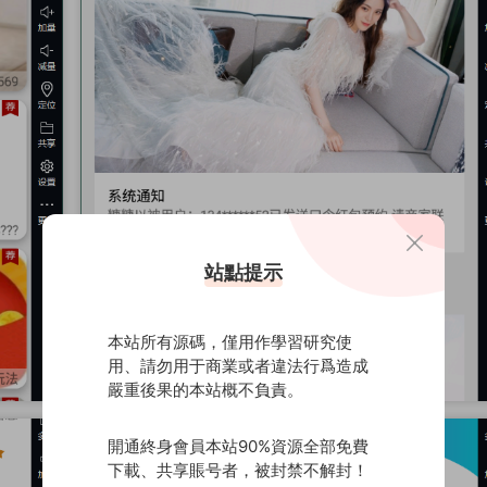
站點提示
本站所有源碼，僅用作學習研究使
用、請勿用于商業或者違法行爲造成
嚴重後果的本站概不負責。
開通終身會員本站90%資源全部免費
下載、共享賬号者，被封禁不解封！