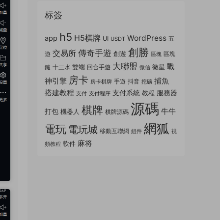
标簽
h5
H5棋牌
WordPress
app
UI
五
USDT
創勝
傳奇手遊
交易所
創遊
遊
區塊
區塊
大聯盟
戰
雙端
微星
鏈
十三水
回合手遊
微信
房卡
神引擎
捕魚
手遊
抖音
房卡棋牌
挖礦
搭建教程
支付系統
服務器
教程
支付
支付程序
源碼
棋牌
牛牛
打包
機器人
棋牌源碼
網狐
電玩
電玩城
移動互聯網
組件
視
麻将
軟件
頻教程