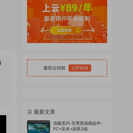
）
廣告位招租
立即租用
最新文章
漁樂系列-至尊寶遊戲組件-
PC+安卓+蘋果3端