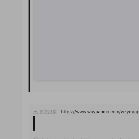
原文鏈接：
https://www.wuyuanma.com/wzym/ap