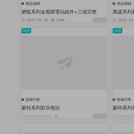
精品源碼
精品源碼
網狐系列金風閣電玩組件+三端完整
萬盛系列
2023-02-20
1.34k
380
2023-02
拼团
拼团
投稿代售
投稿代售
蒙特系列彩乐电玩
蒙特系列
800
0%