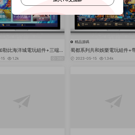
精品源碼
加勒比海洋城電玩組件+三端
蜀都系列共和娛樂電玩組件+
工具
具
-15
1.2k
380
2023-05-15
1.34k