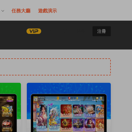
售
任務大廳
遊戲演示
登錄
注冊