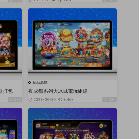
精品源碼
器打包
夜成都系列大冰城電玩組建
380
2023-06-29
3.46k
380