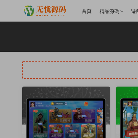
首頁
精品源碼
遊