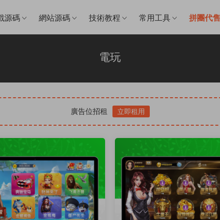
戲源碼
網站源碼
技術教程
常用工具
拼團代
電玩
廣告位招租
立即租用