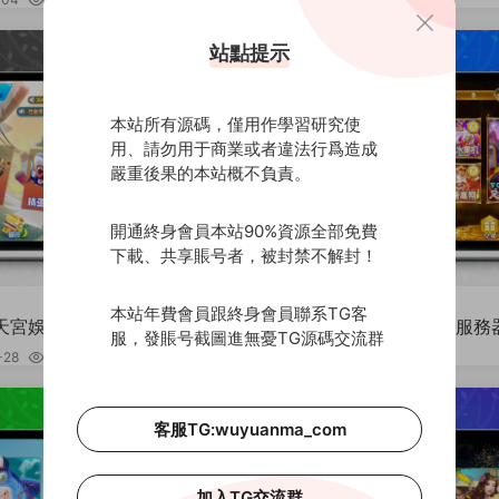
站點提示
本站所有源碼，僅用作學習研究使
用、請勿用于商業或者違法行爲造成
嚴重後果的本站概不負責。
開通終身會員本站90%資源全部免費
下載、共享賬号者，被封禁不解封！
精品源碼
本站年費會員跟終身會員聯系TG客
天宮娛樂電玩組件+解密工具
發大财java電玩組件全套服務
服，發賬号截圖進無憂TG源碼交流群
-28
1.76k
588
2023-07-18
1.67k
客服TG:wuyuanma_com
加入TG交流群