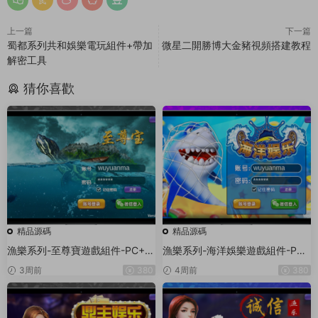
上一篇
下一篇
蜀都系列共和娛樂電玩組件+帶加
微星二開勝博大金豬視頻搭建教程
解密工具
猜你喜歡
精品源碼
精品源碼
漁樂系列-至尊寶遊戲組件-PC+安
漁樂系列-海洋娛樂遊戲組件-PC
卓+蘋果3端
+安卓+蘋果3端
3周前
380
4周前
380