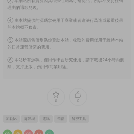
③ 本網站所有資源因其特殊性均爲可複制品，所以不支持任何
理由的退款兌現。
④ 由本站提供的源碼拿去用于商業或者違法行爲造成嚴重後果
的本站概不負責。
⑤ 本站源碼售價隻爲你贊助本站，收取的費用僅用于維持本站
的日常運營所需的費用。
⑥ 本站所有源碼，僅用作學習研究使用，請下載後24小時内删
除，支持正版，勿用作商業用途。
0
0
加勒比
海洋城
電玩
蜀都
解密工具