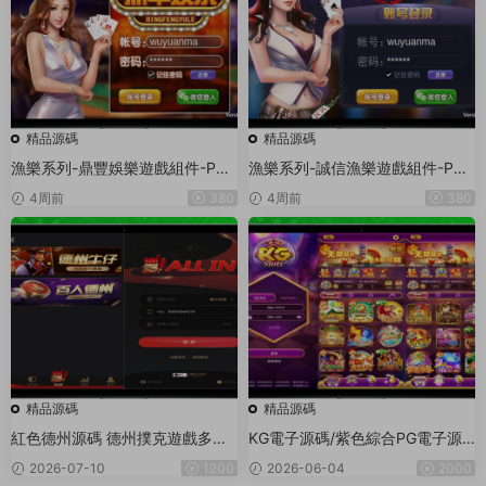
精品源碼
精品源碼
漁樂系列-鼎豐娛樂遊戲組件-PC
漁樂系列-誠信漁樂遊戲組件-PC
+安卓+蘋果3端
+安卓+蘋果3端
4周前
380
4周前
380
精品源碼
精品源碼
紅色德州源碼 德州撲克遊戲多語
KG電子源碼/紫色綜合PG電子源
言版/Unity+JAVA版APP雙端源
碼/老虎機源碼/電玩城源碼/PG遊
2026-07-10
1200
2026-06-04
2000
碼/中英繁三語言+帶控+帶彩池持
戲系統源碼/棋牌捕魚無需接口無