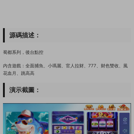
源碼描述：
蜀都系列，後台點控
内含遊戲：全面捕魚、小瑪麗、官人拉财、777、财色雙收、風
花血月、跳高高
演示截圖：