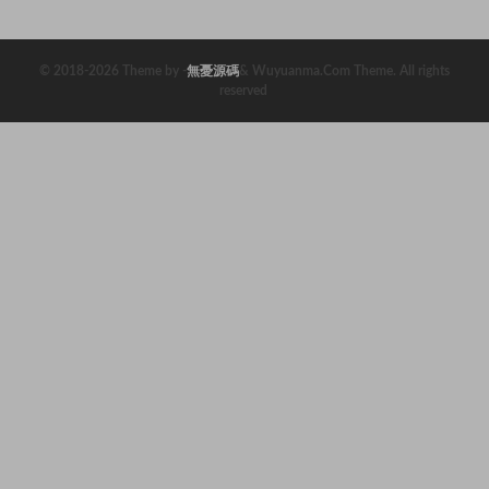
倉/完美運行
需買分
© 2018-2026 Theme by -
無憂源碼
& Wuyuanma.Com Theme. All rights
reserved