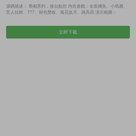
源碼描述： 蜀都系列，後台點控 内含遊戲：全面捕魚、小瑪麗、
官人拉财、777、财色雙收、風花血月、跳高高 演示截圖：
立即下載