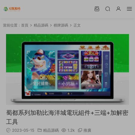
當前位置：
首頁
精品源碼
棋牌源碼
正文
蜀都系列加勒比海洋城電玩組件+三端+加解密
工具
2023-05-15
精品源碼
1.2k
推廣