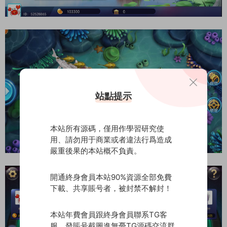
站點提示
本站所有源碼，僅用作學習研究使
用、請勿用于商業或者違法行爲造成
嚴重後果的本站概不負責。
開通終身會員本站90%資源全部免費
下載、共享賬号者，被封禁不解封！
本站年費會員跟終身會員聯系TG客
服，發賬号截圖進無憂TG源碼交流群