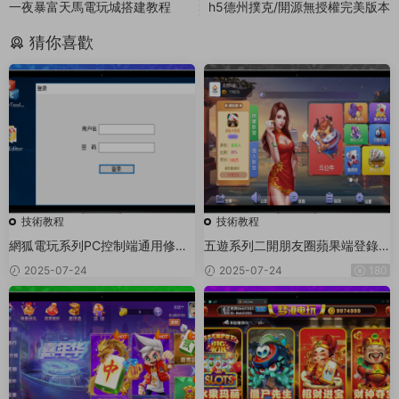
一夜暴富天馬電玩城搭建教程
h5德州撲克/開源無授權完美版本
猜你喜歡
技術教程
技術教程
網狐電玩系列PC控制端通用修改
五遊系列二開朋友圈蘋果端登錄
圖文教程
閃退修複文件
2025-07-24
2025-07-24
180