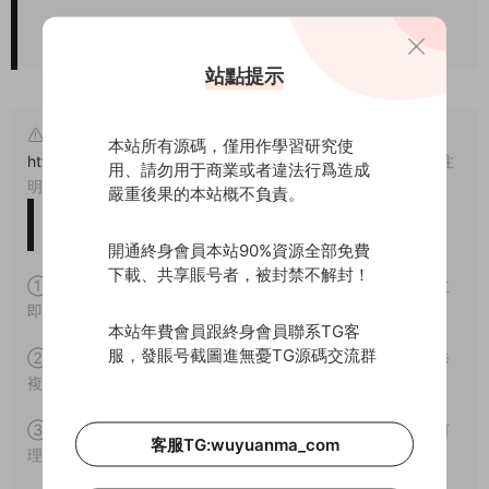
站點提示
原文鏈接：
本站所有源碼，僅用作學習研究使
https://www.wuyuanma.com/jxjc/qpdj/8244.html
，轉載請注
用、請勿用于商業或者違法行爲造成
明出處。
嚴重後果的本站概不負責。
版權免責聲明
開通終身會員本站90%資源全部免費
下載、共享賬号者，被封禁不解封！
① 本站所有源碼均爲網上搜集，如涉及或侵害到您的版權請立
即通知我們。
本站年費會員跟終身會員聯系TG客
服，發賬号截圖進無憂TG源碼交流群
② 如果網盤地址失效，請在個人中心提交工單，我們會盡快修
複下載地址。
③ 本網站所有資源因其特殊性均爲可複制品，所以不支持任何
客服TG:wuyuanma_com
理由的退款兌現。