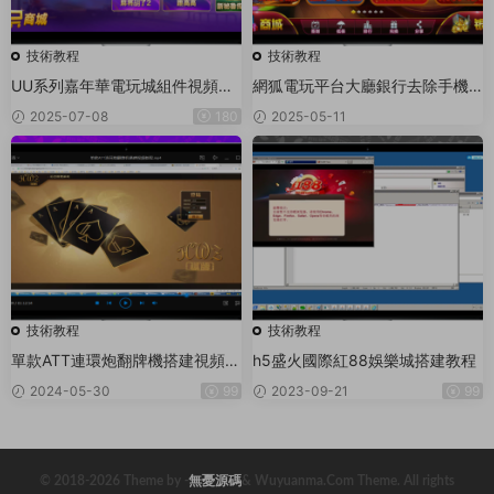
技術教程
技術教程
UU系列嘉年華電玩城組件視頻搭
網狐電玩平台大廳銀行去除手機
建教程
短信驗證碼校驗（Lua 技術)
2025-07-08
180
2025-05-11
技術教程
技術教程
單款ATT連環炮翻牌機搭建視頻教
h5盛火國際紅88娛樂城搭建教程
程
2024-05-30
99
2023-09-21
99
© 2018-2026 Theme by -
無憂源碼
& Wuyuanma.Com Theme. All rights