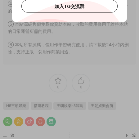
④ 由本站提供的源碼拿去用于商業或者違法行爲造成嚴重後果
加入TG交流群
的本站概不負責。
⑤ 本站源碼售價隻爲你贊助本站，收取的費用僅用于維持本站
的日常運營所需的費用。
⑥ 本站所有源碼，僅用作學習研究使用，請下載後24小時内删
除，支持正版，勿用作商業用途。
0
0
H5王朝娛樂
搭建教程
王朝娛樂h5源碼
王朝娛樂會所
上一篇
下一篇