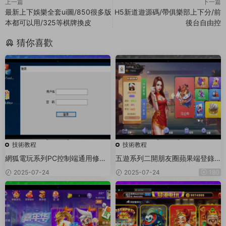
上一篇
下一篇
最新上下娛樂全套ui圖/850很多版
H5新道遊源碼/帶俱樂部上下分/前
本都可以用/325等棋牌換皮
後台自由控
猜你喜歡
技術教程
技術教程
網狐電玩系列PC控制端通用修改
五遊系列二開朋友圈蘋果端登錄
圖文教程
閃退修複文件
2025-07-24
2025-07-24
180