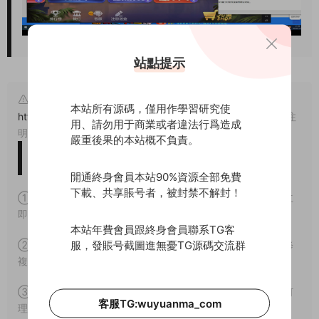
站點提示
原文鏈接：
本站所有源碼，僅用作學習研究使
https://www.wuyuanma.com/jxjc/qpdj/7809.html
，轉載請注
用、請勿用于商業或者違法行爲造成
明出處。
嚴重後果的本站概不負責。
版權免責聲明
開通終身會員本站90%資源全部免費
下載、共享賬号者，被封禁不解封！
① 本站所有源碼均爲網上搜集，如涉及或侵害到您的版權請立
即通知我們。
本站年費會員跟終身會員聯系TG客
服，發賬号截圖進無憂TG源碼交流群
② 如果網盤地址失效，請在個人中心提交工單，我們會盡快修
複下載地址。
③ 本網站所有資源因其特殊性均爲可複制品，所以不支持任何
客服TG:wuyuanma_com
理由的退款兌現。