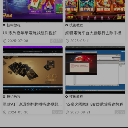
技術教程
技術教程
UU系列嘉年華電玩城組件視頻搭
網狐電玩平台大廳銀行去除手機
建教程
短信驗證碼校驗（Lua 技術)
2025-07-08
180
2025-05-11
技術教程
技術教程
單款ATT連環炮翻牌機搭建視頻教
h5盛火國際紅88娛樂城搭建教程
程
2024-05-30
99
2023-09-21
99