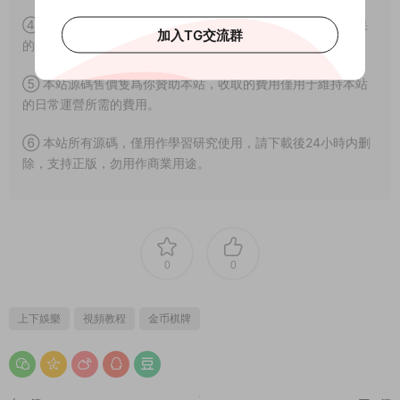
④ 由本站提供的源碼拿去用于商業或者違法行爲造成嚴重後果
加入TG交流群
的本站概不負責。
⑤ 本站源碼售價隻爲你贊助本站，收取的費用僅用于維持本站
的日常運營所需的費用。
⑥ 本站所有源碼，僅用作學習研究使用，請下載後24小時内删
除，支持正版，勿用作商業用途。
0
0
上下娛樂
視頻教程
金币棋牌