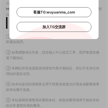
原文鏈接：
https://www.wuyuanma.com/jxjc/qpdj/535.html
，轉載請注明
客服TG:wuyuanma_com
出處。
版權免責聲明
加入TG交流群
① 本站所有源碼均爲網上搜集，如涉及或侵害到您的版權請立
即通知我們。
② 如果網盤地址失效，請在個人中心提交工單，我們會盡快修
複下載地址。
③ 本網站所有資源因其特殊性均爲可複制品，所以不支持任何
理由的退款兌現。
④ 由本站提供的源碼拿去用于商業或者違法行爲造成嚴重後果
的本站概不負責。
⑤ 本站源碼售價隻爲你贊助本站，收取的費用僅用于維持本站
的日常運營所需的費用。