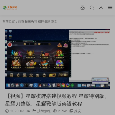
當前位置：
首頁
技術教程
棋牌搭建
正文
【視頻】星耀棋牌搭建視頻教程 星耀特别版、
星耀刀鋒版、星耀戰龍版架設教程
2020-03-04
技術教程
2.76k
推廣