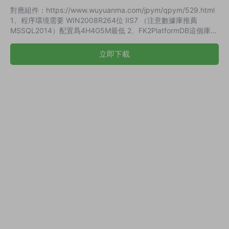
對應組件：https://www.wuyuanma.com/jpym/qpym/529.html
1、程序環境需要 WIN2008R264位 IIS7 （注意數據庫推薦
MSSQL2014）配置爲4H4G5M最低 2、FK2PlatformDB這個庫裏
的DataBaseInfo這個表示連接信息這樣就修改好了 3、接下來修
改遊戲連接信息GameRoomInfo這個表修改下機器标示和IP就行了
立即下載
4、修改下後台密碼FK2UserDB這個庫裏的AdminAccountInfo這
個表E10ADC3949BA...