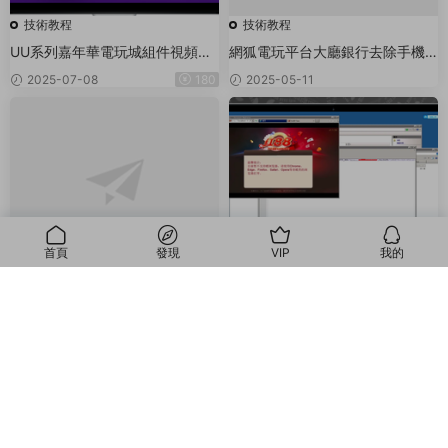
技術教程
技術教程
UU系列嘉年華電玩城組件視頻搭
網狐電玩平台大廳銀行去除手機
建教程
短信驗證碼校驗（Lua 技術)
2025-07-08
180
2025-05-11
首頁
發現
VIP
我的
技術教程
技術教程
我的
單款ATT連環炮翻牌機搭建視頻教
h5盛火國際紅88娛樂城搭建教程
程
2024-05-30
99
2023-09-21
99
© 2018-2026 Theme by -
無憂源碼
& Wuyuanma.Com Theme. All rights
reserved