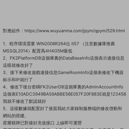
對應組件：https://www.wuyuanma.com/jpym/qpym/529.html
1、程序環境需要 WIN2008R264位 IIS7 （注意數據庫推薦
MSSQL2014）配置爲4H4G5M最低
2、FK2PlatformDB這個庫裏的DataBaseInfo這個表示連接信息
這樣就修改好了
3、接下來修改遊戲連接信息GameRoomInfo這個表修改下機器
标示和IP就行了
4、修改下後台密碼FK2UserDB這個庫裏的AdminAccountInfo
這個表E10ADC3949BA59ABBE56E057F20F883E就是123456
我就不修改了默認就好
5、這樣數據就配置好了後面我給大家錄制服務端的修改啓動和
網站的搭建。
星耀棋牌已對接好充值接口 上線即可運營