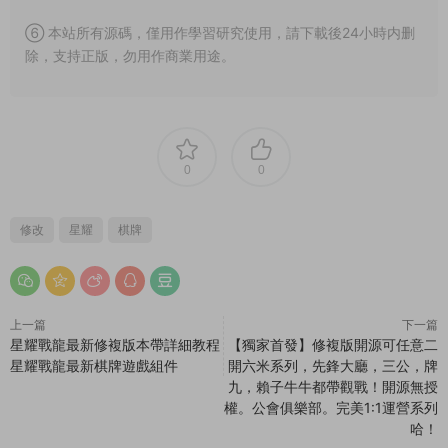
⑥ 本站所有源碼，僅用作學習研究使用，請下載後24小時内删
除，支持正版，勿用作商業用途。
0
0
修改
星耀
棋牌
上一篇
下一篇
星耀戰龍最新修複版本帶詳細教程
【獨家首發】修複版開源可任意二
星耀戰龍最新棋牌遊戲組件
開六米系列，先鋒大廳，三公，牌
九，賴子牛牛都帶觀戰！開源無授
權。公會俱樂部。完美1:1運營系列
哈！