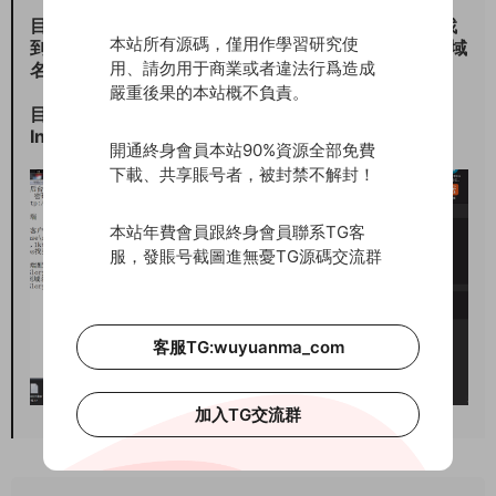
目錄\Payload\GloryProject-mobile.app\base\src找
本站所有源碼，僅用作學習研究使
到config_path.luac修改裏面的域名 微信開發者 找到域
用、請勿用于商業或者違法行爲造成
名qqqqqq.1kt4g.cn 解析一個15位的域名替換
嚴重後果的本站概不負責。
目錄\Payload\GloryProject-mobile.app找到
Info.plist修改名字 開發者id
開通終身會員本站90%資源全部免費
下載、共享賬号者，被封禁不解封！
本站年費會員跟終身會員聯系TG客
服，發賬号截圖進無憂TG源碼交流群
客服TG:wuyuanma_com
加入TG交流群