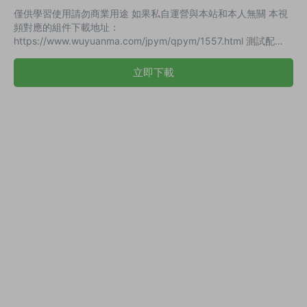
僅供學習使用請勿商業用途 如果私自運營與本站和本人無關 本視
頻對應的組件下載地址：
https://www.wuyuanma.com/jpym/qpym/1557.html 測試配
制：4核 8GB 5Mbp SSD 100G 推薦配制 8核16G 100M SDD
120G 使用的是2008系統64位中文版 數據庫: SQL2014 其它版本
立即下載
自行測試 相關軟件: NOTEPAD++ 開始前先關閉防火牆 開放安全
組1-65535全開 第一步數據庫還源 目錄RYPlatformDB找到表D...