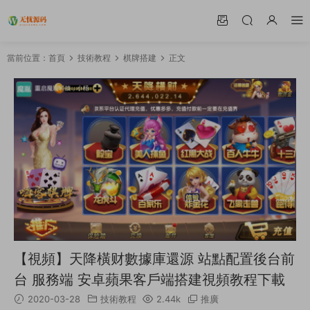
當前位置：
首頁
技術教程
棋牌搭建
正文
【視頻】天降橫财數據庫還源 站點配置後台前
台 服務端 安卓蘋果客戶端搭建視頻教程下載
2020-03-28
技術教程
2.44k
推廣