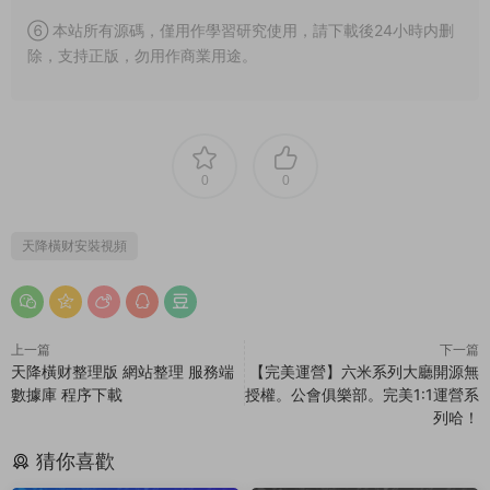
⑥ 本站所有源碼，僅用作學習研究使用，請下載後24小時内删
除，支持正版，勿用作商業用途。
0
0
天降橫财安裝視頻
上一篇
下一篇
天降橫财整理版 網站整理 服務端
【完美運營】六米系列大廳開源無
數據庫 程序下載
授權。公會俱樂部。完美1:1運營系
列哈！
猜你喜歡