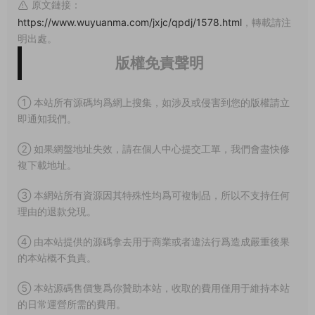
原文鏈接：
https://www.wuyuanma.com/jxjc/qpdj/1578.html
，轉載請注
明出處。
版權免責聲明
① 本站所有源碼均爲網上搜集，如涉及或侵害到您的版權請立
即通知我們。
② 如果網盤地址失效，請在個人中心提交工單，我們會盡快修
複下載地址。
③ 本網站所有資源因其特殊性均爲可複制品，所以不支持任何
理由的退款兌現。
④ 由本站提供的源碼拿去用于商業或者違法行爲造成嚴重後果
的本站概不負責。
⑤ 本站源碼售價隻爲你贊助本站，收取的費用僅用于維持本站
的日常運營所需的費用。