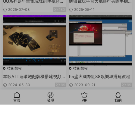
UU系列嘉年華電玩城組件視頻搭
網狐電玩平台大廳銀行去除手機
建教程
短信驗證碼校驗（Lua 技術)
2025-07-08
180
2025-05-11
技術教程
技術教程
單款ATT連環炮翻牌機搭建視頻教
h5盛火國際紅88娛樂城搭建教程
程
2024-05-30
99
2023-09-21
99
首頁
發現
VIP
我的
© 2018-2026 Theme by -
無憂源碼
& Wuyuanma.Com Theme. All rights
我的
reserved