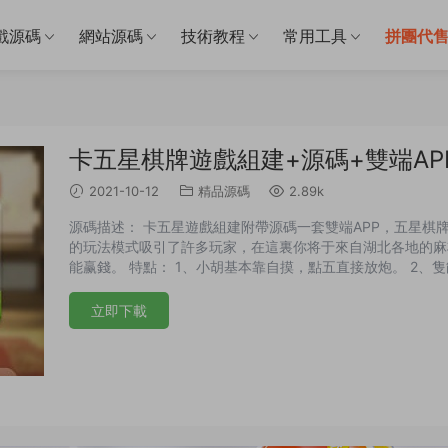
戲源碼
網站源碼
技術教程
常用工具
拼團代
卡五星棋牌遊戲組建+源碼+雙端AP
2021-10-12
精品源碼
2.89k
源碼描述： 卡五星遊戲組建附帶源碼一套雙端APP，五星棋
的玩法模式吸引了許多玩家，在這裏你将于來自湖北各地的麻
能赢錢。 特點： 1、小胡基本靠自摸，點五直接放炮。 2、
随時随地開戰。 演示截圖：
立即下載