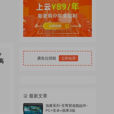
心
廣告位招租
立即租用
高
最新文章
漁樂系列-至尊寶遊戲組件-
PC+安卓+蘋果3端