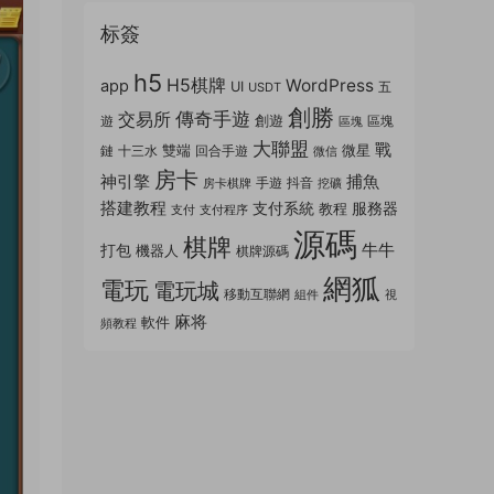
标簽
h5
H5棋牌
WordPress
app
UI
五
USDT
創勝
傳奇手遊
交易所
創遊
遊
區塊
區塊
大聯盟
戰
雙端
微星
鏈
十三水
回合手遊
微信
房卡
神引擎
捕魚
手遊
抖音
房卡棋牌
挖礦
搭建教程
支付系統
服務器
教程
支付
支付程序
源碼
棋牌
牛牛
打包
機器人
棋牌源碼
網狐
電玩
電玩城
移動互聯網
組件
視
麻将
軟件
頻教程