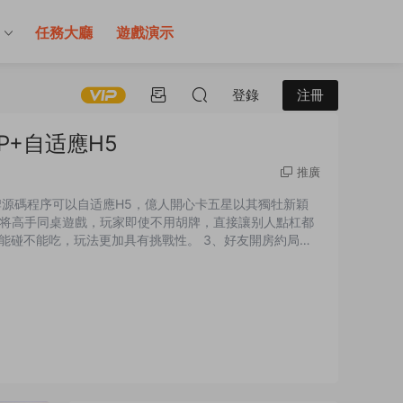
售
任務大廳
遊戲演示
登錄
注冊
P+自适應H5
推廣
牌源碼程序可以自适應H5，億人開心卡五星以其獨牡新穎
将高手同桌遊戲，玩家即使不用胡牌，直接讓别人點杠都
隻能碰不能吃，玩法更加具有挑戰性。 3、好友開房約局，