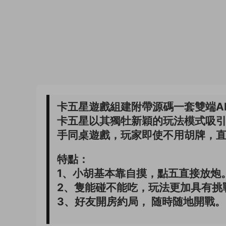
卡五星遊戲組建附帶源碼一套雙端A
卡五星以其獨牡新穎的玩法模式吸
手同桌遊戲，玩家即使不用胡牌，
特點：
1、小胡基本靠自摸，點五直接放炮
2、隻能碰不能吃，玩法更加具有挑
3、好友開房約局， 随時随地開戰。