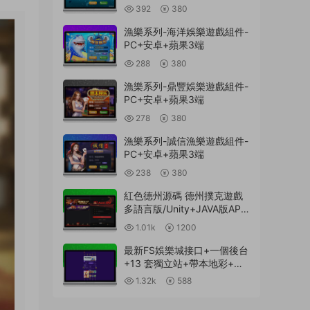
392
380
漁樂系列-海洋娛樂遊戲組件-
PC+安卓+蘋果3端
288
380
漁樂系列-鼎豐娛樂遊戲組件-
PC+安卓+蘋果3端
278
380
漁樂系列-誠信漁樂遊戲組件-
PC+安卓+蘋果3端
238
380
紅色德州源碼 德州撲克遊戲
多語言版/Unity+JAVA版APP
雙端源碼/中英繁三語言+帶
1.01k
1200
控+帶彩池持倉/完美運行
最新FS娛樂城接口+一個後台
+13 套獨立站+帶本地彩+一
鍵搭建腳本
1.32k
588