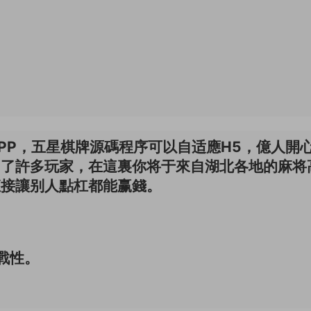
PP，五星棋牌源碼程序可以自适應H5，億人開
引了許多玩家，在這裏你将于來自湖北各地的麻将
直接讓别人點杠都能赢錢。
。
戰性。