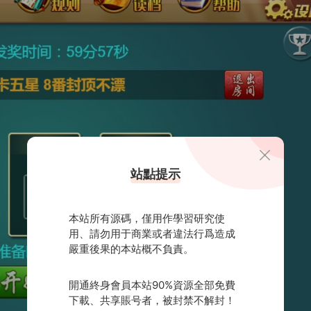
站點提示
本站所有源碼，僅用作學習研究使
用、請勿用于商業或者違法行爲造成
嚴重後果的本站概不負責。
開通終身會員本站90%資源全部免費
下載、共享賬号者，被封禁不解封！