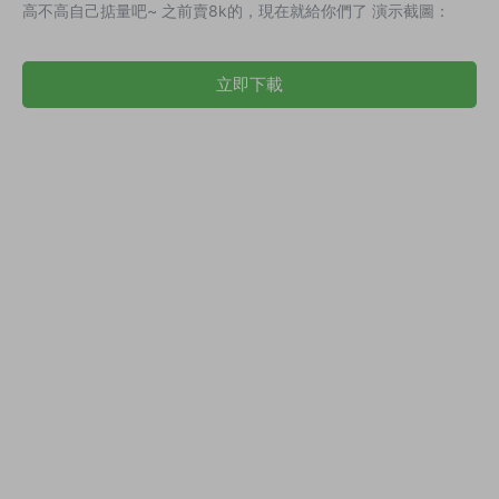
高不高自己掂量吧~ 之前賣8k的，現在就給你們了 演示截圖：
立即下載