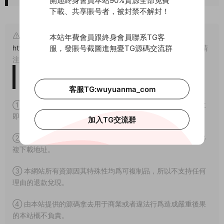
開通終身會員本站90%資源全部免費
下載、共享賬号者，被封禁不解封！
原文鏈接：
本站年費會員跟終身會員聯系TG客
服，發賬号截圖進無憂TG源碼交流群
https://www.wuyuanma.com/jpym/qpym/8017.html
，轉載請
注明出處。
版權免責聲明
客服TG:wuyuanma_com
① 本站所有源碼均爲網上搜集，如涉及或侵害到您的版權請立
即通知我們。
加入TG交流群
② 如果網盤地址失效，請在個人中心提交工單，我們會盡快修
複下載地址。
③ 本網站所有資源因其特殊性均爲可複制品，所以不支持任何
理由的退款兌現。
④ 由本站提供的源碼拿去用于商業或者違法行爲造成嚴重後果
的本站概不負責。