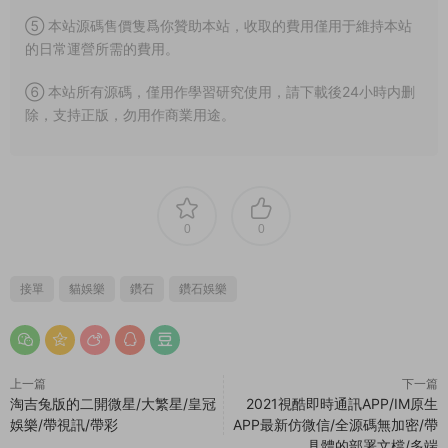
⑤ 本站源碼售價隻爲你贊助本站，收取的費用僅用于維持本站
的日常運營所需的費用。
⑥ 本站所有源碼，僅用作學習研究使用，請下載後24小時内删
除，支持正版，勿用作商業用途。
0
0
接單
貓娛樂
鑽石
鑽石娛樂
上一篇
下一篇
淘吉兔版的二開微星/大繁星/皇冠
2021視酷即時通訊APP/IM原生
娛樂/帶視訊/帶彩
APP最新仿微信/全源碼無加密/帶
具體的部署文檔/多端