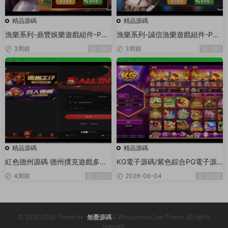
精品源碼
精品源碼
漁樂系列-鼎豐娛樂遊戲組件-PC
漁樂系列-誠信漁樂遊戲組件-PC
+安卓+蘋果3端
+安卓+蘋果3端
3周前
380
3周前
380
精品源碼
精品源碼
紅色德州源碼 德州撲克遊戲多語
KG電子源碼/紫色綜合PG電子源
言版/Unity+JAVA版APP雙端源
碼/老虎機源碼/電玩城源碼/PG遊
4周前
1200
2026-06-04
2000
碼/中英繁三語言+帶控+帶彩池持
戲系統源碼/棋牌捕魚無需接口無
倉/完美運行
需買分
© 2018-2026 Theme by -
無憂源碼
& Wuyuanma.Com Theme. All rights
reserved