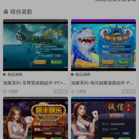
猜你喜歡
精品源碼
精品源碼
漁樂系列-至尊寶遊戲組件-PC+安
漁樂系列-海洋娛樂遊戲組件-PC
卓+蘋果3端
+安卓+蘋果3端
3周前
380
3周前
380