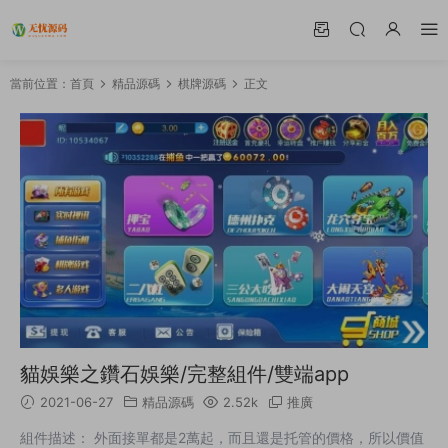
當前位置：
首頁
精品源碼
棋牌源碼
正文
貓娛樂之鑽石娛樂/完整組件/雙端app
2021-06-27
精品源碼
2.52k
推廣
組件描述： 外面接單都是2萬起，而且還是托管的價格，所以價值