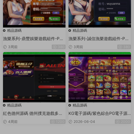
精品源碼
精品源碼
漁樂系列-鼎豐娛樂遊戲組件-PC
漁樂系列-誠信漁樂遊戲組件-PC
+安卓+蘋果3端
+安卓+蘋果3端
3周前
380
3周前
380
精品源碼
精品源碼
紅色德州源碼 德州撲克遊戲多語
KG電子源碼/紫色綜合PG電子源
言版/Unity+JAVA版APP雙端源
碼/老虎機源碼/電玩城源碼/PG遊
4周前
1200
2026-06-04
2000
碼/中英繁三語言+帶控+帶彩池持
戲系統源碼/棋牌捕魚無需接口無
倉/完美運行
需買分