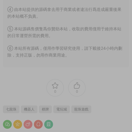
④ 由本站提供的源碼拿去用于商業或者違法行爲造成嚴重後果
的本站概不負責。
⑤ 本站源碼售價隻爲你贊助本站，收取的費用僅用于維持本站
的日常運營所需的費用。
⑥ 本站所有源碼，僅用作學習研究使用，請下載後24小時内删
除，支持正版，勿用作商業用途。
0
0
七龍珠
機器人
棋牌
電玩城
龍珠遊戲