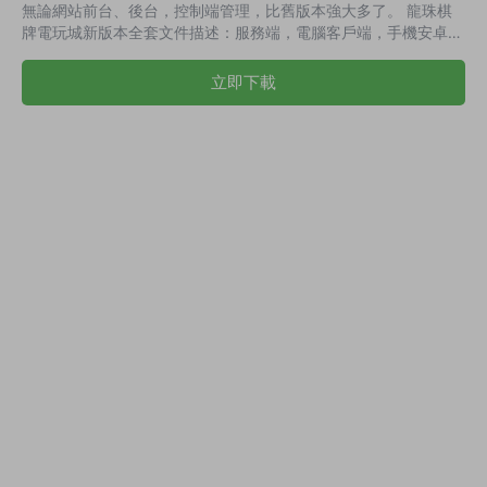
無論網站前台、後台，控制端管理，比舊版本強大多了。 龍珠棋
牌電玩城新版本全套文件描述：服務端，電腦客戶端，手機安卓、
蘋果客戶端，數據庫，IP配置器，網頁修改工具，腳本代碼，網站
前台、管理後台，全套組件非常完整。 内含遊戲：萬人水果機 水
立即下載
果垃霸 二人牛牛 财神垃霸 百人牛牛 奔馳寶馬 百家樂 飛禽走獸 金
鲨銀鲨 水果鈴铛 大赢家拉霸 四人牛牛 四海龍王 連環奪寶 大鬧天
宮 李逵劈魚 金蟾捕魚 搖錢樹捕魚 777垃霸 通比牛牛 水浒傳等
源...