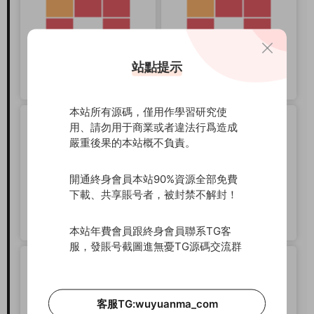
站點提示
本站所有源碼，僅用作學習研究使
用、請勿用于商業或者違法行爲造成
嚴重後果的本站概不負責。
開通終身會員本站90%資源全部免費
下載、共享賬号者，被封禁不解封！
本站年費會員跟終身會員聯系TG客
服，發賬号截圖進無憂TG源碼交流群
客服TG:wuyuanma_com