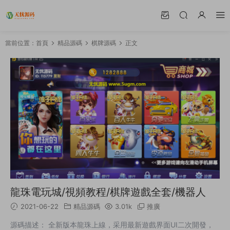
當前位置：
首頁
精品源碼
棋牌源碼
正文
龍珠電玩城/視頻教程/棋牌遊戲全套/機器人
2021-06-22
精品源碼
3.01k
推廣
源碼描述： 全新版本龍珠上線，采用最新遊戲界面UI二次開發，