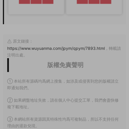
原文鏈接：
https://www.wuyuanma.com/jpym/qpym/7893.html
，轉載請
注明出處。
版權免責聲明
① 本站所有源碼均爲網上搜集，如涉及或侵害到您的版權請立
即通知我們。
② 如果網盤地址失效，請在個人中心提交工單，我們會盡快修
複下載地址。
③ 本網站所有資源因其特殊性均爲可複制品，所以不支持任何
理由的退款兌現。