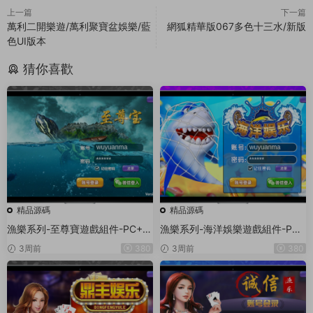
上一篇
下一篇
萬利二開樂遊/萬利聚寶盆娛樂/藍
網狐精華版067多色十三水/新版
色UI版本
猜你喜歡
精品源碼
精品源碼
漁樂系列-至尊寶遊戲組件-PC+安
漁樂系列-海洋娛樂遊戲組件-PC
卓+蘋果3端
+安卓+蘋果3端
3周前
380
3周前
380