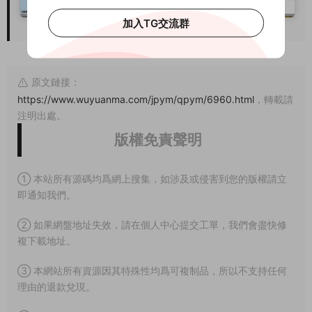
加入TG交流群
原文鏈接：
https://www.wuyuanma.com/jpym/qpym/6960.html
，轉載請
注明出處。
版權免責聲明
① 本站所有源碼均爲網上搜集，如涉及或侵害到您的版權請立
即通知我們。
② 如果網盤地址失效，請在個人中心提交工單，我們會盡快修
複下載地址。
③ 本網站所有資源因其特殊性均爲可複制品，所以不支持任何
理由的退款兌現。