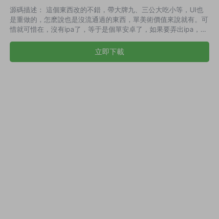
源碼描述： 這個東西改的不錯，帶大牌九、三公大吃小等，UI也
是重做的，怎麽說也是沒流通過的東西，單美術價值來說就有。可
惜就可惜在，沒有ipa了，等于是個單安卓了，如果要弄出ipa，就
得自己弄旗艦大聯盟，自己改熱更套個ipa出來了，難度不低，感
覺再這麽折騰一下的意義不大了。 演示截圖：
立即下載