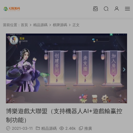
當前位置：
首頁
精品源碼
棋牌源碼
正文
博樂遊戲大聯盟（支持機器人AI+遊戲輸赢控
制功能）
2021-03-11
精品源碼
2.46k
推廣