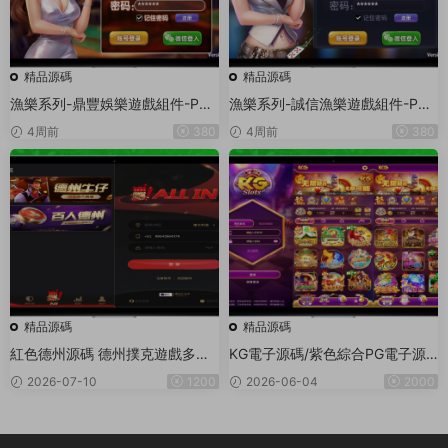
精品源碼
精品源碼
漁樂系列-鼎豐娛樂遊戲組件-PC
漁樂系列-誠信漁樂遊戲組件-PC
+安卓+蘋果3端
+安卓+蘋果3端
4周前
380
4周前
380
精品源碼
精品源碼
紅色德州源碼 德州撲克遊戲多語
KG電子源碼/紫色綜合PG電子源
言版/Unity+JAVA版APP雙端源
碼/老虎機源碼/電玩城源碼/PG遊
2026-07-10
1200
2026-06-04
2000
碼/中英繁三語言+帶控+帶彩池持
戲系統源碼/棋牌捕魚無需接口無
倉/完美運行
需買分