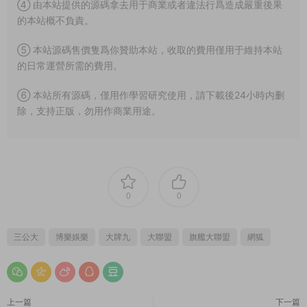
④ 由本站提供的源碼拿去用于商業或者違法行爲造成嚴重後果
的本站概不負責。
⑤ 本站源碼售價隻爲你贊助本站，收取的費用僅用于維持本站
的日常運營所需的費用。
⑥ 本站所有源碼，僅用作學習研究使用，請下載後24小時内删
除，支持正版，勿用作商業用途。
0
0
三公大
博樂娛樂
大牌九
大聯盟
旗艦大聯盟
網狐
上一篇
下一篇