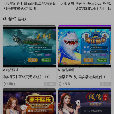
【接單組件】最新網狐二開精華版
大湘娛樂 湖南玩法/三公/紅拐彎/
大聯盟雙模式/新版UI
金花/麻将/地主/跑得快
猜你喜歡
精品源碼
精品源碼
漁樂系列-至尊寶遊戲組件-PC+安
漁樂系列-海洋娛樂遊戲組件-PC
卓+蘋果3端
+安卓+蘋果3端
4周前
380
4周前
380