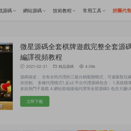
戲源碼
網站源碼
技術教程
常用工具
拼團代
微星源碼全套棋牌遊戲完整全套源碼開
編譯視頻教程
2021-02-21
精品源碼
4.09k
源碼描述： 含有全民代理的三級分銷裂變模式，可速吸取玩
存控制。 多種代理模式1.反s2.平台代理源碼包含： 1.系統模塊（服
多款熱門子遊戲 4.網站前端後端代理等全部源碼5.包含大廳U
新配置連接庫 2.補全子遊戲UI工程 如果子遊戲不夠用可傻瓜
語言基礎可以移植榮耀...
立即下載