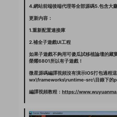
4.網站前端後端代理等全部源碼5.包含大
更新内容：
1.重新配置連接庫
2.補全子遊戲UI工程
如果子遊戲不夠用可傻瓜試移植論壇的藏寶
榮耀6801所以有子遊戲！
微星源碼編譯視頻沒有演示IOS打包過程這裏說明
wx\frameworks\runtime-src\目錄
編譯視頻教程：
https://www.wuyuanma