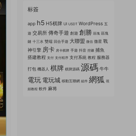
标簽
h5
H5棋牌
WordPress
app
UI
五
USDT
創勝
傳奇手遊
交易所
創遊
遊
區塊
區塊
大聯盟
戰
雙端
微星
鏈
十三水
回合手遊
微信
房卡
神引擎
捕魚
手遊
抖音
房卡棋牌
挖礦
搭建教程
支付系統
服務器
教程
支付
支付程序
源碼
棋牌
牛牛
打包
機器人
棋牌源碼
網狐
電玩
電玩城
移動互聯網
組件
視
麻将
軟件
頻教程