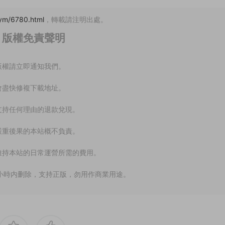
ym/6780.html
，轉載請注明出處。
版權免責聲明
版權請立即通知我們。
會盡快修複下載地址。
支持任何理由的退款兌現。
嚴重後果的本站概不負責。
維持本站的日常運營所需的費用。
小時内删除，支持正版，勿用作商業用途。