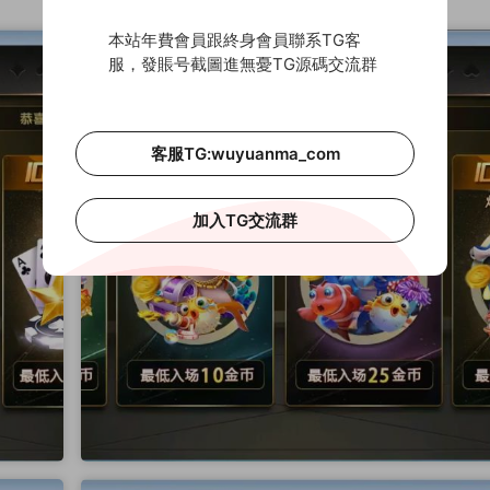
本站年費會員跟終身會員聯系TG客
服，發賬号截圖進無憂TG源碼交流群
客服TG:wuyuanma_com
加入TG交流群