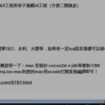
廳UI工程所有子遊戲UI工程（方便二開換皮）
庫1比1、永利、火螢等，如果有一定lua語言基礎可以移
一下：mac 安裝好 cocos2d-x jdk等複制 CBK
下的proj.ios mac到您的mac用xcode打開直接編譯即可！
.com/6787.html