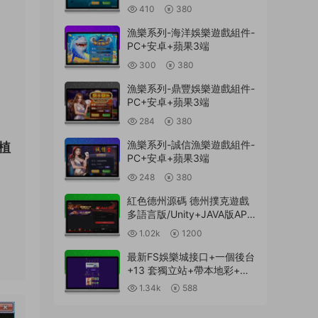
410
380
漁樂系列-海洋娛樂遊戲組件-
PC+安卓+蘋果3端
300
380
漁樂系列-鼎豐娛樂遊戲組件-
PC+安卓+蘋果3端
284
380
漁樂系列-誠信漁樂遊戲組件-
植
PC+安卓+蘋果3端
248
380
紅色德州源碼 德州撲克遊戲
多語言版/Unity+JAVA版APP
雙端源碼/中英繁三語言+帶
1.02k
1200
控+帶彩池持倉/完美運行
最新FS娛樂城接口+一個後台
+13 套獨立站+帶本地彩+一
鍵搭建腳本
1.34k
588