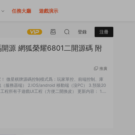
售
任務大廳
遊戲演示
登錄
注冊
源 網狐榮耀6801二開源碼 附
推廣
家！ 微星棋牌源碼控制模式爲：玩家單控、前端控制、庫
務器端） 2.IOS/android 移動端（沒PC） 3.預裝20
I工程所有子遊戲UI工程（方便二開換皮） 更新内容： 1.重
試移植論壇的藏寶庫1比1、永利、火螢等，如果有一定lua