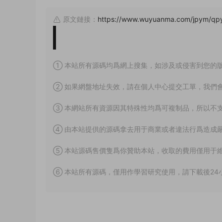
原文鏈接：
https://www.wuyuanma.com/jpym/qp
① 本站所有源碼均爲網上搜集，如涉及或侵害到您的
② 如果網盤地址失效，請在個人中心提交工單，我們
③ 本網站所有資源因其特殊性均爲可複制品，所以不
④ 由本站提供的源碼拿去用于商業或者違法行爲造成
⑤ 本站源碼售價隻爲你贊助本站，收取的費用僅用于
⑥ 本站所有源碼，僅用作學習研究使用，請下載後24