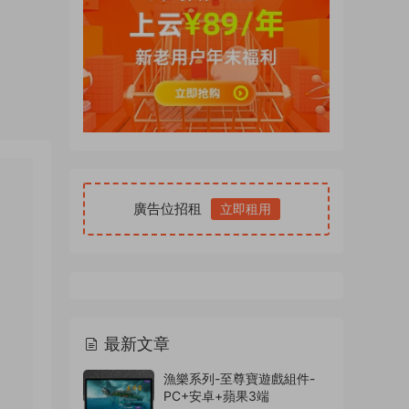
廣告位招租
立即租用
最新文章
漁樂系列-至尊寶遊戲組件-
PC+安卓+蘋果3端