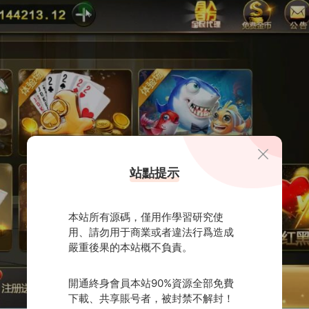
站點提示
本站所有源碼，僅用作學習研究使
用、請勿用于商業或者違法行爲造成
嚴重後果的本站概不負責。
開通終身會員本站90%資源全部免費
下載、共享賬号者，被封禁不解封！