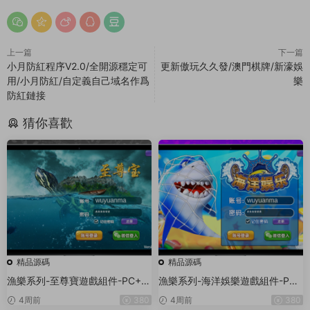
上一篇
下一篇
小月防紅程序V2.0/全開源穩定可
更新傲玩久久發/澳門棋牌/新濠娛
用/小月防紅/自定義自己域名作爲
樂
防紅鏈接
猜你喜歡
精品源碼
精品源碼
漁樂系列-至尊寶遊戲組件-PC+安
漁樂系列-海洋娛樂遊戲組件-PC
卓+蘋果3端
+安卓+蘋果3端
4周前
380
4周前
380