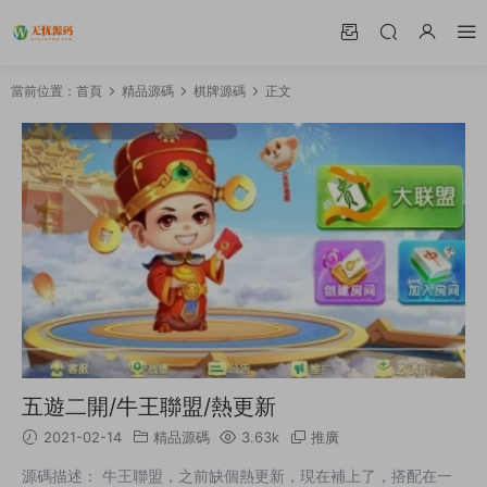
當前位置：
首頁
精品源碼
棋牌源碼
正文
五遊二開/牛王聯盟/熱更新
2021-02-14
精品源碼
3.63k
推廣
源碼描述： 牛王聯盟，之前缺個熱更新，現在補上了，搭配在一