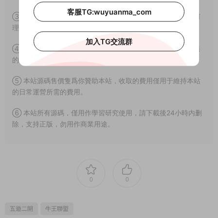
客服TG:wuyuanma_com
③ 本網站所有資源因其特殊性均爲可複制品，所以不支持任何
理由的退款兌現。
加入TG交流群
④ 由本站提供的源碼拿去用于商業或者違法行爲造成嚴重後果
的本站概不負責。
⑤ 本站源碼售價隻爲你贊助本站，收取的費用僅用于維持本站
的日常運營所需的費用。
⑥ 本站所有源碼，僅用作學習研究使用，請下載後24小時内删
除，支持正版，勿用作商業用途。
0
0
五遊二開
牛王聯盟