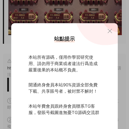
站點提示
本站所有源碼，僅用作學習研究使
原文鏈接：
用、請勿用于商業或者違法行爲造成
https://www.wuyuanma.com/jpym/qpym/6630.html
，轉載請
嚴重後果的本站概不負責。
注明出處。
版權免責聲明
開通終身會員本站90%資源全部免費
下載、共享賬号者，被封禁不解封！
① 本站所有源碼均爲網上搜集，如涉及或侵害到您的版權請立
本站年費會員跟終身會員聯系TG客
即通知我們。
服，發賬号截圖進無憂TG源碼交流群
② 如果網盤地址失效，請在個人中心提交工單，我們會盡快修
複下載地址。