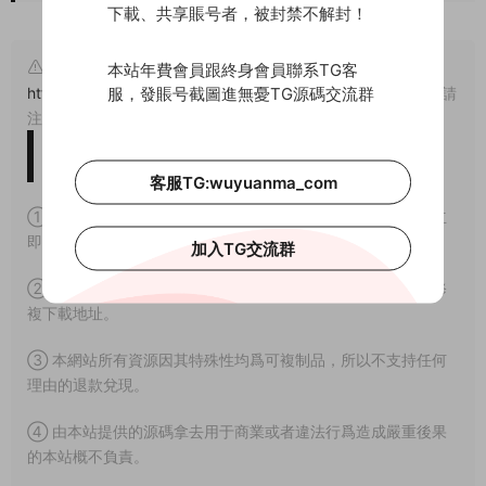
下載、共享賬号者，被封禁不解封！
原文鏈接：
本站年費會員跟終身會員聯系TG客
服，發賬号截圖進無憂TG源碼交流群
https://www.wuyuanma.com/jpym/qpym/6565.html
，轉載請
注明出處。
版權免責聲明
客服TG:wuyuanma_com
① 本站所有源碼均爲網上搜集，如涉及或侵害到您的版權請立
即通知我們。
加入TG交流群
② 如果網盤地址失效，請在個人中心提交工單，我們會盡快修
複下載地址。
③ 本網站所有資源因其特殊性均爲可複制品，所以不支持任何
理由的退款兌現。
④ 由本站提供的源碼拿去用于商業或者違法行爲造成嚴重後果
的本站概不負責。