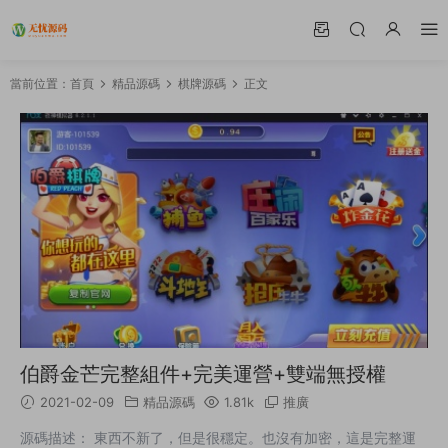
當前位置：
首頁
精品源碼
棋牌源碼
正文
伯爵金芒完整組件+完美運營+雙端無授權
2021-02-09
精品源碼
1.81k
推廣
源碼描述： 東西不新了，但是很穩定。也沒有加密，這是完整運