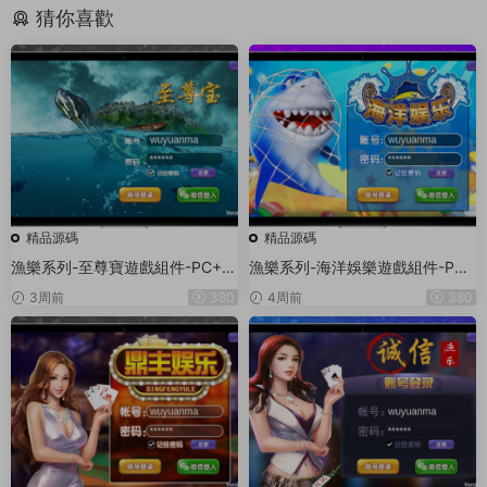
猜你喜歡
精品源碼
精品源碼
漁樂系列-至尊寶遊戲組件-PC+安
漁樂系列-海洋娛樂遊戲組件-PC
卓+蘋果3端
+安卓+蘋果3端
3周前
380
4周前
380