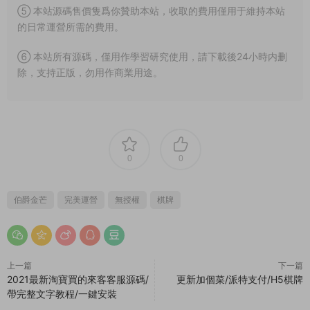
⑤ 本站源碼售價隻爲你贊助本站，收取的費用僅用于維持本站
的日常運營所需的費用。
⑥ 本站所有源碼，僅用作學習研究使用，請下載後24小時内删
除，支持正版，勿用作商業用途。
0
0
伯爵金芒
完美運營
無授權
棋牌
上一篇
下一篇
2021最新淘寶買的來客客服源碼/
更新加個菜/派特支付/H5棋牌
帶完整文字教程/一鍵安裝