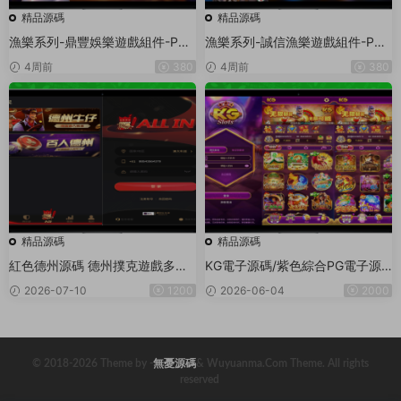
精品源碼
精品源碼
漁樂系列-鼎豐娛樂遊戲組件-PC
漁樂系列-誠信漁樂遊戲組件-PC
+安卓+蘋果3端
+安卓+蘋果3端
4周前
380
4周前
380
精品源碼
精品源碼
紅色德州源碼 德州撲克遊戲多語
KG電子源碼/紫色綜合PG電子源
言版/Unity+JAVA版APP雙端源
碼/老虎機源碼/電玩城源碼/PG遊
2026-07-10
1200
2026-06-04
2000
碼/中英繁三語言+帶控+帶彩池持
戲系統源碼/棋牌捕魚無需接口無
倉/完美運行
需買分
© 2018-2026 Theme by -
無憂源碼
& Wuyuanma.Com Theme. All rights
reserved