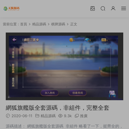
當前位置：
首頁
精品源碼
棋牌源碼
正文
網狐旗艦版全套源碼，非組件，完整全套
2020-06-11
精品源碼
9.3k
推廣
源碼描述： 網狐旗艦版全套源碼 非組件 略看了一下，挺齊全的，