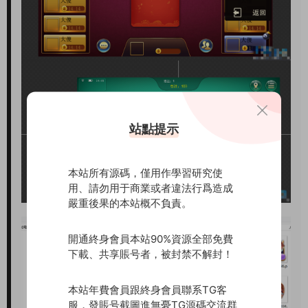
站點提示
本站所有源碼，僅用作學習研究使
用、請勿用于商業或者違法行爲造成
嚴重後果的本站概不負責。
開通終身會員本站90%資源全部免費
下載、共享賬号者，被封禁不解封！
本站年費會員跟終身會員聯系TG客
服，發賬号截圖進無憂TG源碼交流群