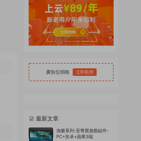
廣告位招租
立即租用
最新文章
漁樂系列-至尊寶遊戲組件-
PC+安卓+蘋果3端