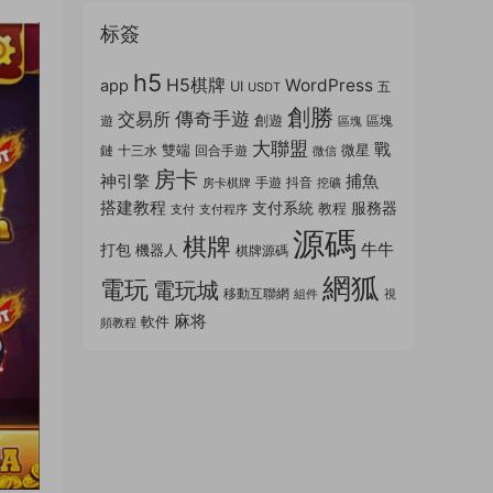
标簽
h5
H5棋牌
WordPress
app
UI
五
USDT
創勝
傳奇手遊
交易所
創遊
遊
區塊
區塊
大聯盟
戰
雙端
微星
鏈
十三水
回合手遊
微信
房卡
神引擎
捕魚
手遊
抖音
房卡棋牌
挖礦
搭建教程
支付系統
服務器
教程
支付
支付程序
源碼
棋牌
牛牛
打包
機器人
棋牌源碼
網狐
電玩
電玩城
移動互聯網
組件
視
麻将
軟件
頻教程