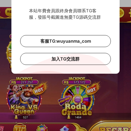
本站年費會員跟終身會員聯系TG客
服，發賬号截圖進無憂TG源碼交流群
客服TG:wuyuanma_com
加入TG交流群