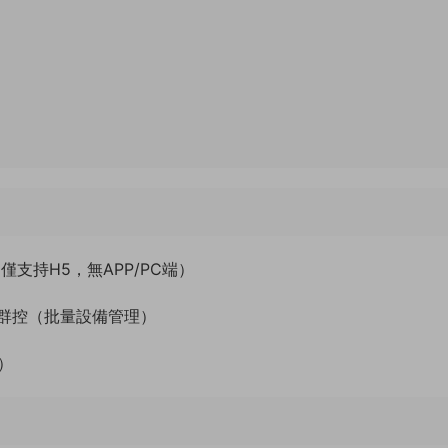
（僅支持H5，無APP/PC端）
群控（批量設備管理）
）