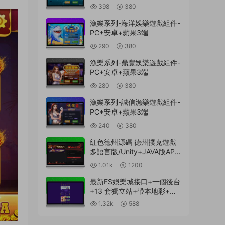
398
380
漁樂系列-海洋娛樂遊戲組件-
PC+安卓+蘋果3端
290
380
漁樂系列-鼎豐娛樂遊戲組件-
PC+安卓+蘋果3端
280
380
漁樂系列-誠信漁樂遊戲組件-
PC+安卓+蘋果3端
240
380
紅色德州源碼 德州撲克遊戲
多語言版/Unity+JAVA版APP
雙端源碼/中英繁三語言+帶
1.01k
1200
控+帶彩池持倉/完美運行
最新FS娛樂城接口+一個後台
+13 套獨立站+帶本地彩+一
鍵搭建腳本
1.32k
588