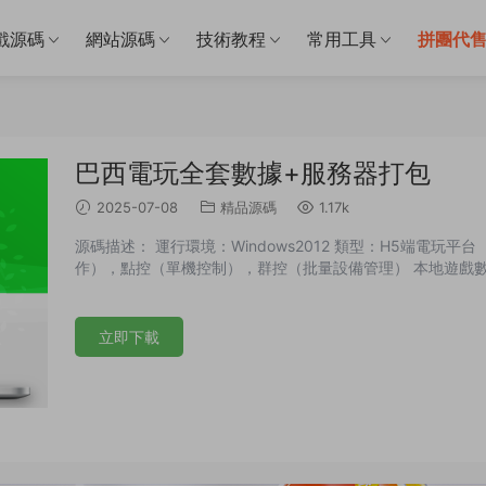
戲源碼
網站源碼
技術教程
常用工具
拼團代
巴西電玩全套數據+服務器打包
2025-07-08
精品源碼
1.17k
源碼描述： 運行環境：Windows2012 類型：H5端電玩平
作），點控（單機控制），群控（批量設備管理） 本地遊戲數
立即下載