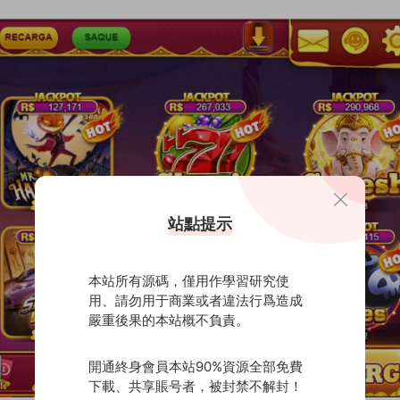
站點提示
本站所有源碼，僅用作學習研究使
用、請勿用于商業或者違法行爲造成
嚴重後果的本站概不負責。
開通終身會員本站90%資源全部免費
下載、共享賬号者，被封禁不解封！