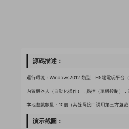
源碼描述：
運行環境：Windows2012 類型：H5端電玩平台
内置機器人（自動化操作），點控（單機控制），
本地遊戲數量：10個（其餘爲接口調用第三方遊戲
演示截圖：