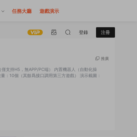
售
任務大廳
遊戲演示
登錄
注冊
推廣
台（僅支持H5，無APP/PC端） 内置機器人（自動化操
量：10個（其餘爲接口調用第三方遊戲） 演示截圖：