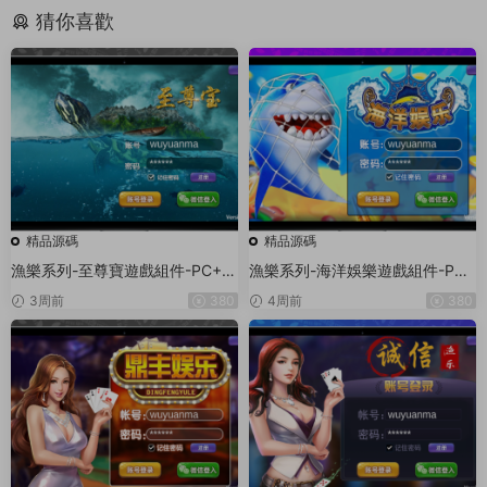
猜你喜歡
精品源碼
精品源碼
漁樂系列-至尊寶遊戲組件-PC+安
漁樂系列-海洋娛樂遊戲組件-PC
卓+蘋果3端
+安卓+蘋果3端
3周前
380
4周前
380