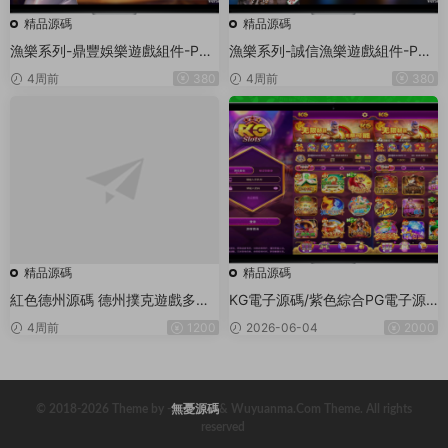
精品源碼
精品源碼
漁樂系列-鼎豐娛樂遊戲組件-PC
漁樂系列-誠信漁樂遊戲組件-PC
+安卓+蘋果3端
+安卓+蘋果3端
4周前
380
4周前
380
精品源碼
精品源碼
紅色德州源碼 德州撲克遊戲多語
KG電子源碼/紫色綜合PG電子源
言版/Unity+JAVA版APP雙端源
碼/老虎機源碼/電玩城源碼/PG遊
4周前
1200
2026-06-04
2000
碼/中英繁三語言+帶控+帶彩池持
戲系統源碼/棋牌捕魚無需接口無
倉/完美運行
需買分
© 2018-2026 Theme by -
無憂源碼
& Wuyuanma.Com Theme. All rights
reserved