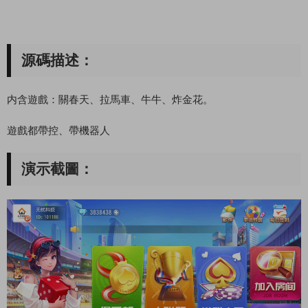
源碼描述：
内含遊戲：關春天、拉馬車、牛牛、炸金花。
遊戲都帶控、帶機器人
演示截圖：