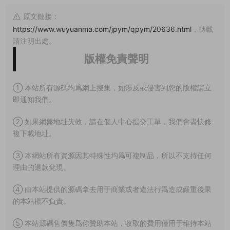
原文鏈接：
https://www.wuyuanma.com/jpym/qpym/20636.html
，轉載
請注明出處。
版權免責聲明
① 本站所有源碼均爲網上搜集，如涉及或侵害到您的版權請立
即通知我們。
② 如果網盤地址失效，請在個人中心提交工單，我們會盡快修
複下載地址。
③ 本網站所有資源因其特殊性均爲可複制品，所以不支持任何
理由的退款兌現。
④ 由本站提供的源碼拿去用于商業或者違法行爲造成嚴重後果
的本站概不負責。
⑤ 本站源碼售價隻爲你贊助本站，收取的費用僅用于維持本站