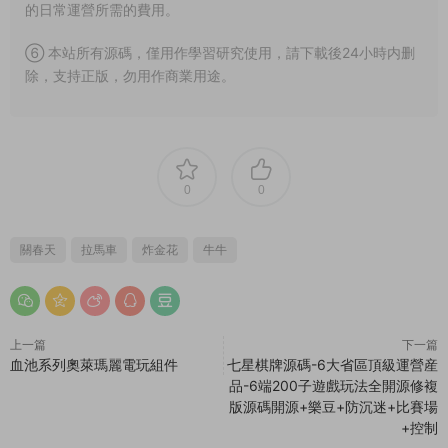
的日常運營所需的費用。
⑥ 本站所有源碼，僅用作學習研究使用，請下載後24小時内删
除，支持正版，勿用作商業用途。
0
0
關春天
拉馬車
炸金花
牛牛
上一篇
下一篇
血池系列奧萊瑪麗電玩組件
七星棋牌源碼-6大省區頂級運營産
品-6端200子遊戲玩法全開源修複
版源碼開源+樂豆+防沉迷+比賽場
+控制