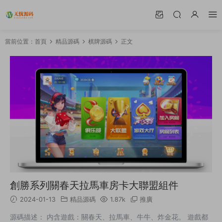
當前位置：
首頁
精品源碼
棋牌源碼
正文
創勝系列關春天拉馬車房卡大聯盟組件
2024-01-13
精品源碼
1.87k
推廣
源碼描述： 内含遊戲：關春天、拉馬車、牛牛、炸金花。 遊戲都