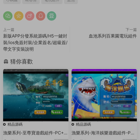
上一篇
下一篇
新版APP分發系統源碼/H5一鍵封
血池系列百果園電玩組件
裝/ios免簽封裝/企業簽名/超級簽/
帶文字安裝說明
猜你喜歡
精品源碼
精品源碼
漁樂系列-至尊寶遊戲組件-PC+安
漁樂系列-海洋娛樂遊戲組件-PC
卓+蘋果3端
+安卓+蘋果3端