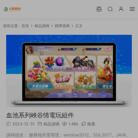
當前位置：
首頁
精品源碼
棋牌源碼
正文
血池系列峽谷情電玩組件
2023-12-31
精品源碼
1.48k
推廣
源碼描述： 服務端所需環境：window2012、SQL2017、JAVA、