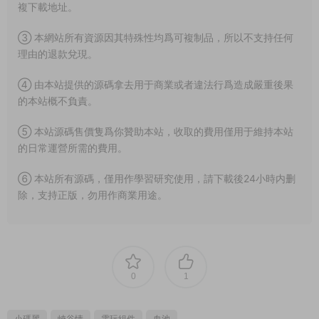
複下載地址。
③ 本網站所有資源因其特殊性均爲可複制品，所以不支持任何
理由的退款兌現。
④ 由本站提供的源碼拿去用于商業或者違法行爲造成嚴重後果
的本站概不負責。
⑤ 本站源碼售價隻爲你贊助本站，收取的費用僅用于維持本站
的日常運營所需的費用。
⑥ 本站所有源碼，僅用作學習研究使用，請下載後24小時内删
除，支持正版，勿用作商業用途。
0
1
小碼麗
峽谷情
電玩組件
血池