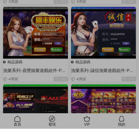
3周前
380
4周前
380
精品源碼
精品源碼
漁樂系列-鼎豐娛樂遊戲組件-PC
漁樂系列-誠信漁樂遊戲組件-PC
+安卓+蘋果3端
+安卓+蘋果3端
4周前
380
4周前
380
首頁
發現
VIP
我的
我的