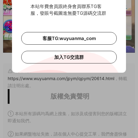
本站年費會員跟終身會員聯系TG客
服，發賬号截圖進無憂TG源碼交流群
客服TG:wuyuanma_com
加入TG交流群
原文鏈接：
https://www.wuyuanma.com/jpym/qpym/20614.html
，轉載
請注明出處。
版權免責聲明
① 本站所有源碼均爲網上搜集，如涉及或侵害到您的版權請立
即通知我們。
② 如果網盤地址失效，請在個人中心提交工單，我們會盡快修