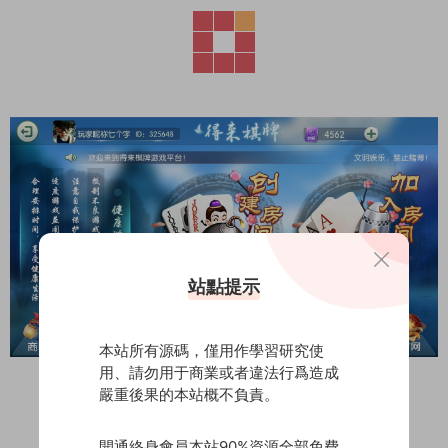
站點提示
本站所有源碼，僅用作學習研究使
用、請勿用于商業或者違法行爲造成
嚴重後果的本站概不負責。
開通終身會員本站90%資源全部免費