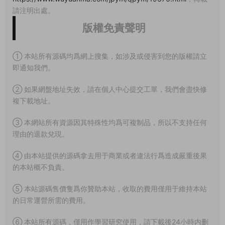
請注明出處。
版權免責聲明
① 本站所有源碼均爲網上搜集，如涉及或侵害到您的版權請立
即通知我們。
② 如果網盤地址失效，請在個人中心提交工單，我們會盡快修
複下載地址。
③ 本網站所有資源因其特殊性均爲可複制品，所以不支持任何
理由的退款兌現。
④ 由本站提供的源碼拿去用于商業或者違法行爲造成嚴重後果
的本站概不負責。
⑤ 本站源碼售價隻爲你贊助本站，收取的費用僅用于維持本站
的日常運營所需的費用。
⑥ 本站所有源碼，僅用作學習研究使用，請下載後24小時内删