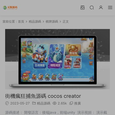
當前位置：
首頁
精品源碼
棋牌源碼
正文
街機瘋狂捕魚源碼 cocos creator
2023-05-27
精品源碼
2.65k
推廣
源碼描述： 開發語言：後端java，前端unity 演示視頻： 演示截