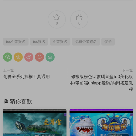
0
0
ios企業簽名
ios簽名
企業簽名
免費企業簽名
發卡
上一篇
下一篇
創勝全系列授權工具通用
修複版粉色UI數碼盲盒5.0美化版
本/帶前端uniapp源碼/内附搭建教
程
猜你喜歡