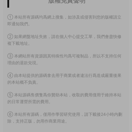
版權免責聲明
① 本站所有源碼均爲網上搜集，如涉及或侵害到您的版權請立
即通知我們。
② 如果網盤地址失效，請在個人中心提交工單，我們會盡快修
複下載地址。
③ 本網站所有資源因其特殊性均爲可複制品，所以不支持任何
理由的退款兌現。
④ 由本站提供的源碼拿去用于商業或者違法行爲造成嚴重後果
的本站概不負責。
⑤ 本站源碼售價隻爲你贊助本站，收取的費用僅用于維持本站
的日常運營所需的費用。
⑥ 本站所有源碼，僅用作學習研究使用，請下載後24小時内删
除，支持正版，勿用作商業用途。