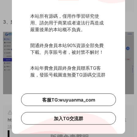
本站所有源碼，僅用作學習研究使
3、點擊立即簽名，輸入論壇提供的簽名秘鑰即可簽名完成
用、請勿用于商業或者違法行爲造成
嚴重後果的本站概不負責。
開通終身會員本站90%資源全部免費
下載、共享賬号者，被封禁不解封！
本站年費會員跟終身會員聯系TG客
服，發賬号截圖進無憂TG源碼交流群
客服TG:wuyuanma_com
原文鏈接：
加入TG交流群
https://www.wuyuanma.com/jpym/qpym/19076.html
，轉載
請注明出處。