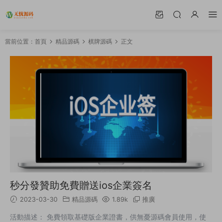
當前位置：
首頁
精品源碼
棋牌源碼
正文
秒分發贊助免費贈送ios企業簽名
2023-03-30
精品源碼
1.89k
推廣
活動描述： 免費領取基礎版企業證書，供無憂源碼會員使用，使