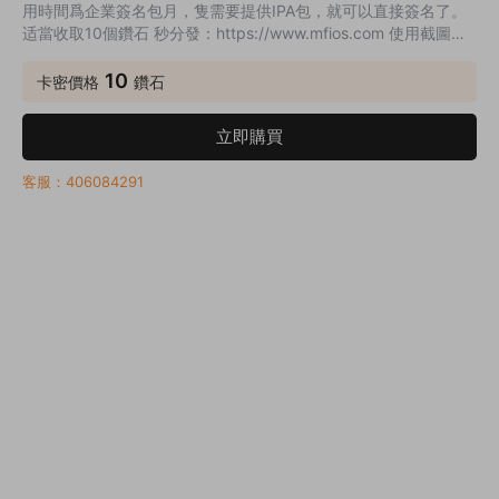
用時間爲企業簽名包月，隻需要提供IPA包，就可以直接簽名了。
适當收取10個鑽石 秒分發：https://www.mfios.com 使用截圖：
1、登錄會員賬号，點擊左側導航欄裏的“企業簽名” 2、上傳自己的
應用，選擇合适的服務類型，點擊立即簽名即可 3、點擊立即簽
10
卡密價格
鑽石
名，輸入論壇提供的簽名秘鑰即可簽名完成
立即購買
客服：406084291