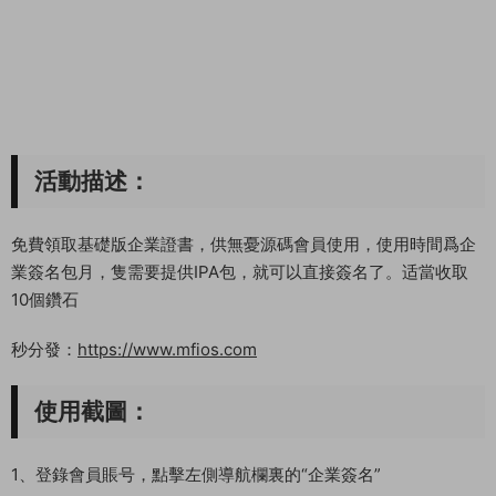
活動描述：
免費領取基礎版企業證書，供無憂源碼會員使用，使用時間爲企
業簽名包月，隻需要提供IPA包，就可以直接簽名了。适當收取
10個鑽石
秒分發：
https://www.mfios.com
使用截圖：
1、登錄會員賬号，點擊左側導航欄裏的“企業簽名”