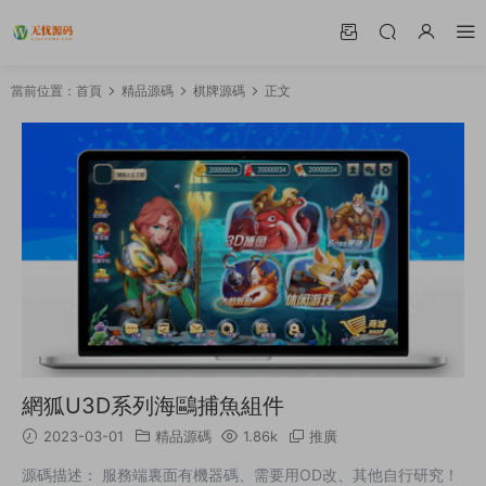
當前位置：
首頁
精品源碼
棋牌源碼
正文
網狐U3D系列海鷗捕魚組件
2023-03-01
精品源碼
1.86k
推廣
源碼描述： 服務端裏面有機器碼、需要用OD改、其他自行研究！