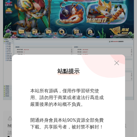
站點提示
本站所有源碼，僅用作學習研究使
用、請勿用于商業或者違法行爲造成
嚴重後果的本站概不負責。
原文鏈接：
開通終身會員本站90%資源全部免費
https://www.wuyuanma.com/jpym/qpym/18730.html
，轉載
下載、共享賬号者，被封禁不解封！
請注明出處。