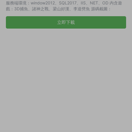
服務端環境：window2012、SQL2017、IIS、NET、OD 内含遊
戲：3D捕魚、諸神之戰、梁山好漢、李逵劈魚 源碼截圖：
立即下載