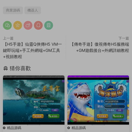
商業源碼
機器人
上一篇
下一篇
【H5手遊】仙靈Q俠傳H5 VM一
【傳奇手遊】傲視傳奇H5服務端
鍵即玩端+手工外網端+GM工具
+GM遊戲後台+外網詳細教程
+視頻教程
猜你喜歡
精品源碼
精品源碼