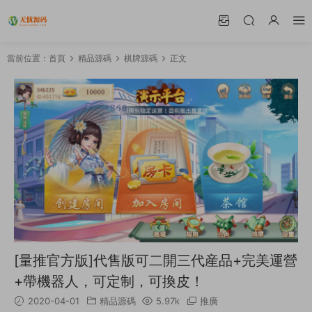
當前位置：
首頁
精品源碼
棋牌源碼
正文
[量推官方版]代售版可二開三代産品+完美運營
+帶機器人，可定制，可換皮！
2020-04-01
精品源碼
5.97k
推廣