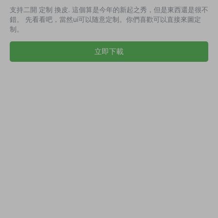
支持二開 定制 換皮. 這個算是今年的新起之秀，但是東西還是很不
錯。 先看看吧，當然ui可以随意定制。你們喜歡可以直接來圖定
制。
立即下載