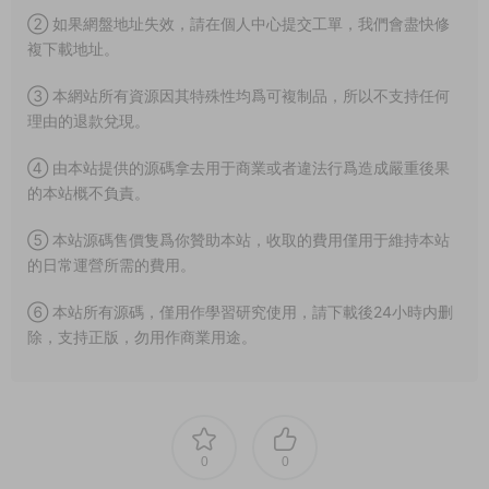
② 如果網盤地址失效，請在個人中心提交工單，我們會盡快修
複下載地址。
③ 本網站所有資源因其特殊性均爲可複制品，所以不支持任何
理由的退款兌現。
④ 由本站提供的源碼拿去用于商業或者違法行爲造成嚴重後果
的本站概不負責。
⑤ 本站源碼售價隻爲你贊助本站，收取的費用僅用于維持本站
的日常運營所需的費用。
⑥ 本站所有源碼，僅用作學習研究使用，請下載後24小時内删
除，支持正版，勿用作商業用途。
0
0