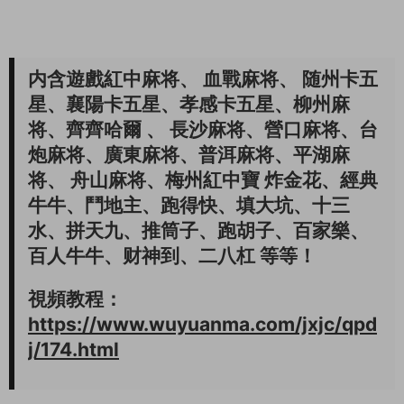
内含遊戲紅中麻将、 血戰麻将、 随州卡五
星、襄陽卡五星、孝感卡五星、柳州麻
将、齊齊哈爾 、 長沙麻将、營口麻将、台
炮麻将、廣東麻将、普洱麻将、平湖麻
将、 舟山麻将、梅州紅中寶 炸金花、經典
牛牛、鬥地主、跑得快、填大坑、十三
水、拼天九、推筒子、跑胡子、百家樂、
百人牛牛、财神到、二八杠 等等！
視頻教程：
https://www.wuyuanma.com/jxjc/qpd
j/174.html