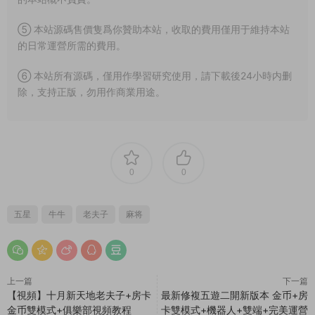
⑤ 本站源碼售價隻爲你贊助本站，收取的費用僅用于維持本站
的日常運營所需的費用。
⑥ 本站所有源碼，僅用作學習研究使用，請下載後24小時内删
除，支持正版，勿用作商業用途。
0
0
五星
牛牛
老夫子
麻将
上一篇
下一篇
【視頻】十月新天地老夫子+房卡
最新修複五遊二開新版本 金币+房
金币雙模式+俱樂部視頻教程
卡雙模式+機器人+雙端+完美運營