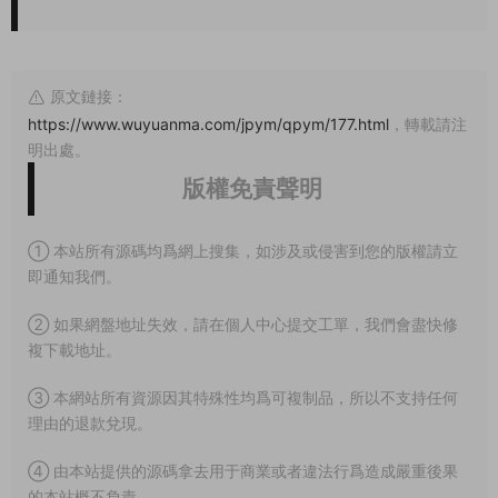
原文鏈接：
https://www.wuyuanma.com/jpym/qpym/177.html
，轉載請注
明出處。
版權免責聲明
① 本站所有源碼均爲網上搜集，如涉及或侵害到您的版權請立
即通知我們。
② 如果網盤地址失效，請在個人中心提交工單，我們會盡快修
複下載地址。
③ 本網站所有資源因其特殊性均爲可複制品，所以不支持任何
理由的退款兌現。
④ 由本站提供的源碼拿去用于商業或者違法行爲造成嚴重後果
的本站概不負責。