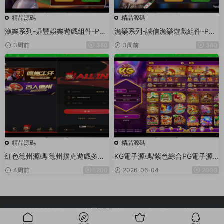
精品源碼
精品源碼
漁樂系列-鼎豐娛樂遊戲組件-PC
漁樂系列-誠信漁樂遊戲組件-PC
+安卓+蘋果3端
+安卓+蘋果3端
3周前
380
3周前
380
精品源碼
精品源碼
紅色德州源碼 德州撲克遊戲多語
KG電子源碼/紫色綜合PG電子源
言版/Unity+JAVA版APP雙端源
碼/老虎機源碼/電玩城源碼/PG遊
4周前
1200
2026-06-04
2000
碼/中英繁三語言+帶控+帶彩池持
戲系統源碼/棋牌捕魚無需接口無
倉/完美運行
需買分
© 2018-2026 Theme by -
無憂源碼
& Wuyuanma.Com Theme. All rights
reserved