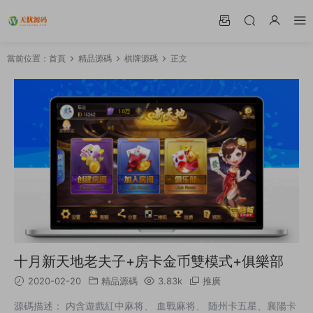
當前位置：
首頁
精品源碼
棋牌源碼
正文
十月新天地老夫子+房卡金币雙模式+俱樂部
2020-02-20
精品源碼
3.83k
推廣
源碼描述： 内含遊戲紅中麻将、 血戰麻将、 随州卡五星、襄陽卡