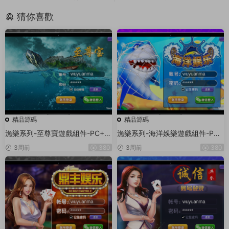
猜你喜歡
精品源碼
精品源碼
漁樂系列-至尊寶遊戲組件-PC+安
漁樂系列-海洋娛樂遊戲組件-PC
卓+蘋果3端
+安卓+蘋果3端
3周前
380
3周前
380