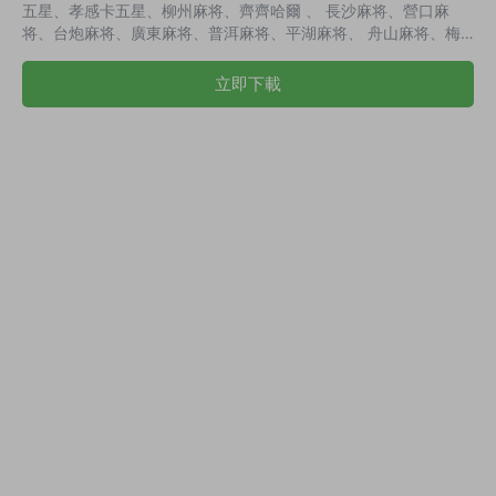
五星、孝感卡五星、柳州麻将、齊齊哈爾 、 長沙麻将、營口麻
将、台炮麻将、廣東麻将、普洱麻将、平湖麻将、 舟山麻将、梅
州紅中寶 炸金花、經典牛牛、鬥地主、跑得快、填大坑、十三
水、拼天九、推筒子、跑胡子、百家樂、百人牛牛、财神到、二八
立即下載
杠 等等！ 視頻教程：
https://www.wuyuanma.com/jxjc/qpdj/174.html 演示截圖：