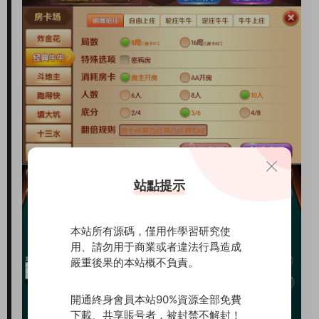
站點提示
本站所有源碼，僅用作學習研究使
用、請勿用于商業或者違法行爲造成
嚴重後果的本站概不負責。
開通終身會員本站90%資源全部免費
下載、共享賬号者，被封禁不解封！