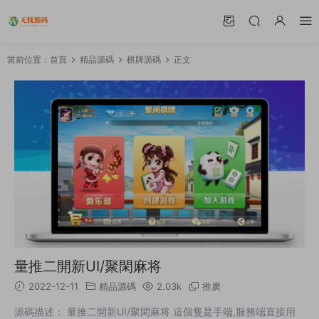
當前位置：
首頁
精品源碼
棋牌源碼
正文
量推二開新UI/聚閑麻将
2022-12-11
精品源碼
2.03k
推廣
源碼描述： 量推二開新UI/聚閑麻将 這個隻是手端,服務端直接用