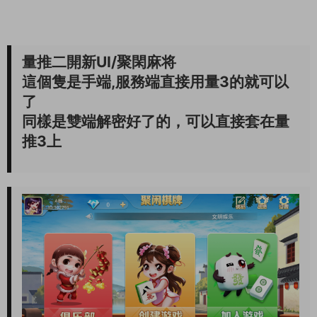
量推二開新UI/聚閑麻将
這個隻是手端,服務端直接用量3的就可以
了
同樣是雙端解密好了的，可以直接套在量
推3上