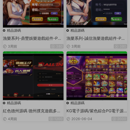
精品源碼
精品源碼
漁樂系列-鼎豐娛樂遊戲組件-PC
漁樂系列-誠信漁樂遊戲組件-PC
+安卓+蘋果3端
+安卓+蘋果3端
3周前
380
3周前
380
精品源碼
精品源碼
紅色德州源碼 德州撲克遊戲多語
KG電子源碼/紫色綜合PG電子源
言版/Unity+JAVA版APP雙端源
碼/老虎機源碼/電玩城源碼/PG遊
4周前
1200
2026-06-04
2000
碼/中英繁三語言+帶控+帶彩池持
戲系統源碼/棋牌捕魚無需接口無
倉/完美運行
需買分