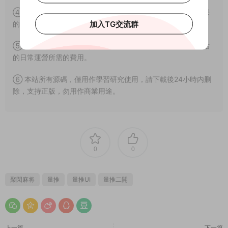
④ 由本站提供的源碼拿去用于商業或者違法行爲造成嚴重後果
加入TG交流群
的本站概不負責。
⑤ 本站源碼售價隻爲你贊助本站，收取的費用僅用于維持本站
的日常運營所需的費用。
⑥ 本站所有源碼，僅用作學習研究使用，請下載後24小時内删
除，支持正版，勿用作商業用途。
0
0
聚閑麻将
量推
量推UI
量推二開
上一篇
下一篇