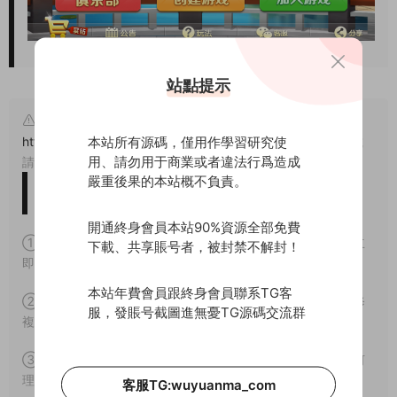
站點提示
原文鏈接：
本站所有源碼，僅用作學習研究使
https://www.wuyuanma.com/jpym/qpym/17125.html
，轉載
用、請勿用于商業或者違法行爲造成
請注明出處。
嚴重後果的本站概不負責。
版權免責聲明
開通終身會員本站90%資源全部免費
① 本站所有源碼均爲網上搜集，如涉及或侵害到您的版權請立
下載、共享賬号者，被封禁不解封！
即通知我們。
本站年費會員跟終身會員聯系TG客
② 如果網盤地址失效，請在個人中心提交工單，我們會盡快修
服，發賬号截圖進無憂TG源碼交流群
複下載地址。
③ 本網站所有資源因其特殊性均爲可複制品，所以不支持任何
理由的退款兌現。
客服TG:wuyuanma_com