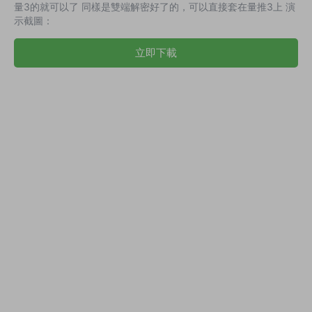
量3的就可以了 同樣是雙端解密好了的，可以直接套在量推3上 演
示截圖：
立即下載