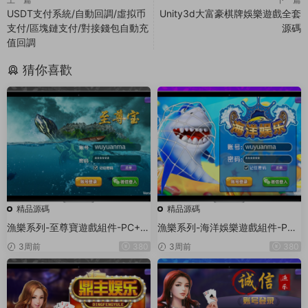
USDT支付系統/自動回調/虛拟币
Unity3d大富豪棋牌娛樂遊戲全套
支付/區塊鏈支付/對接錢包自動充
源碼
值回調
猜你喜歡
精品源碼
精品源碼
漁樂系列-至尊寶遊戲組件-PC+安
漁樂系列-海洋娛樂遊戲組件-PC
卓+蘋果3端
+安卓+蘋果3端
3周前
380
3周前
380