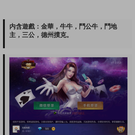
内含遊戲：金華，牛牛，鬥公牛，鬥地
主，三公，德州撲克。