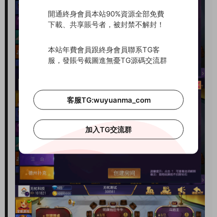
開通終身會員本站90%資源全部免費
下載、共享賬号者，被封禁不解封！
本站年費會員跟終身會員聯系TG客
服，發賬号截圖進無憂TG源碼交流群
客服TG:wuyuanma_com
加入TG交流群