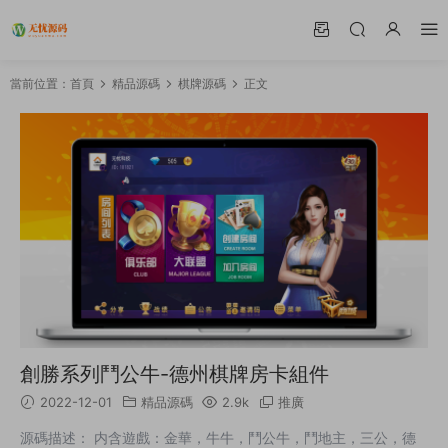
當前位置：
首頁
精品源碼
棋牌源碼
正文
創勝系列鬥公牛-德州棋牌房卡組件
2022-12-01
精品源碼
2.9k
推廣
源碼描述： 内含遊戲：金華，牛牛，鬥公牛，鬥地主，三公，德