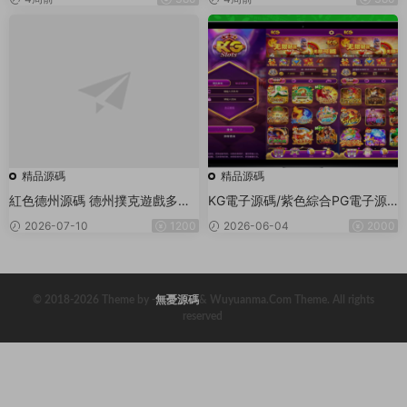
精品源碼
精品源碼
紅色德州源碼 德州撲克遊戲多語
KG電子源碼/紫色綜合PG電子源
言版/Unity+JAVA版APP雙端源
碼/老虎機源碼/電玩城源碼/PG遊
2026-07-10
1200
2026-06-04
2000
碼/中英繁三語言+帶控+帶彩池持
戲系統源碼/棋牌捕魚無需接口無
倉/完美運行
需買分
© 2018-2026 Theme by -
無憂源碼
& Wuyuanma.Com Theme. All rights
reserved