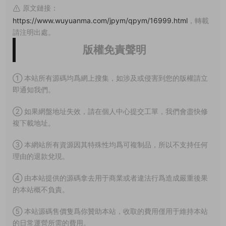
原文鏈接：
https://www.wuyuanma.com/jpym/qpym/16999.html
，轉載
請注明出處。
版權免責聲明
① 本站所有源碼均爲網上搜集，如涉及或侵害到您的版權請立
即通知我們。
② 如果網盤地址失效，請在個人中心提交工單，我們會盡快修
複下載地址。
③ 本網站所有資源因其特殊性均爲可複制品，所以不支持任何
理由的退款兌現。
④ 由本站提供的源碼拿去用于商業或者違法行爲造成嚴重後果
的本站概不負責。
⑤ 本站源碼售價隻爲你贊助本站，收取的費用僅用于維持本站
的日常運營所需的費用。