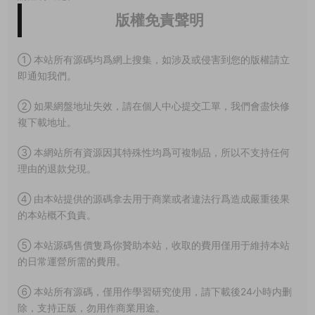
版權免責聲明
① 本站所有源碼均爲網上搜集，如涉及或侵害到您的版權請立
即通知我們。
② 如果網盤地址失效，請在個人中心提交工單，我們會盡快修
複下載地址。
③ 本網站所有資源因其特殊性均爲可複制品，所以不支持任何
理由的退款兌現。
④ 由本站提供的源碼拿去用于商業或者違法行爲造成嚴重後果
的本站概不負責。
⑤ 本站源碼售價隻爲你贊助本站，收取的費用僅用于維持本站
的日常運營所需的費用。
⑥ 本站所有源碼，僅用作學習研究使用，請下載後24小時内删
除，支持正版，勿用作商業用途。