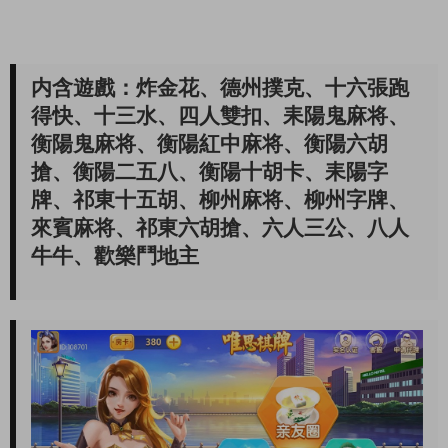
内含遊戲：炸金花、德州撲克、十六張跑
得快、十三水、四人雙扣、耒陽鬼麻将、
衡陽鬼麻将、衡陽紅中麻将、衡陽六胡
搶、衡陽二五八、衡陽十胡卡、耒陽字
牌、祁東十五胡、柳州麻将、柳州字牌、
來賓麻将、祁東六胡搶、六人三公、八人
牛牛、歡樂鬥地主