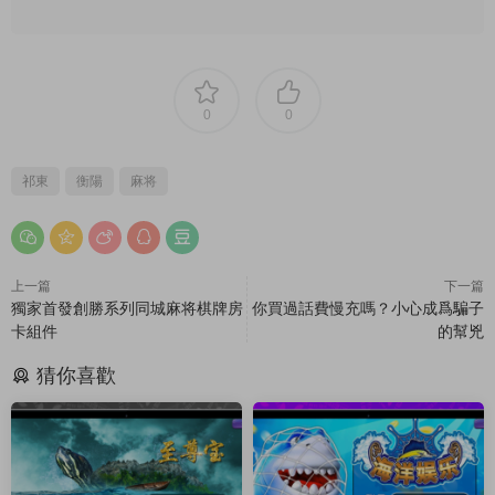
0
0
祁東
衡陽
麻将
上一篇
下一篇
獨家首發創勝系列同城麻将棋牌房
你買過話費慢充嗎？小心成爲騙子
卡組件
的幫兇
猜你喜歡