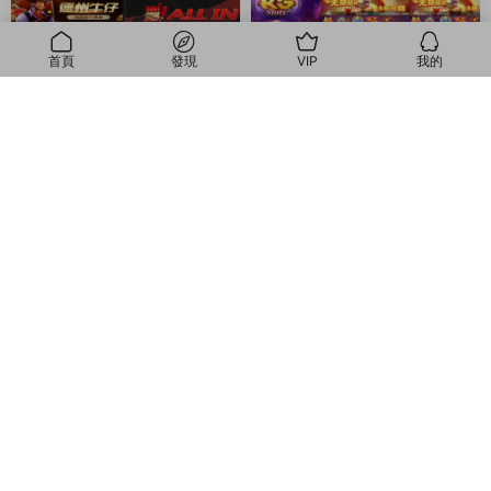
首頁
發現
VIP
我的
我的
精品源碼
精品源碼
紅色德州源碼 德州撲克遊戲多語
KG電子源碼/紫色綜合PG電子源
言版/Unity+JAVA版APP雙端源
碼/老虎機源碼/電玩城源碼/PG遊
4周前
1200
2026-06-04
2000
碼/中英繁三語言+帶控+帶彩池持
戲系統源碼/棋牌捕魚無需接口無
倉/完美運行
需買分
© 2018-2026 Theme by -
無憂源碼
& Wuyuanma.Com Theme. All rights
reserved