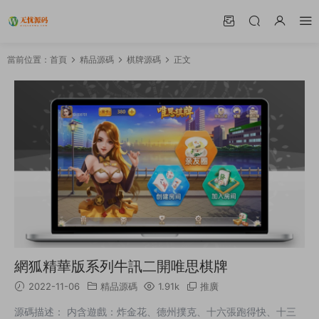
當前位置：
首頁
精品源碼
棋牌源碼
正文
網狐精華版系列牛訊二開唯思棋牌
2022-11-06
精品源碼
1.91k
推廣
源碼描述： 内含遊戲：炸金花、德州撲克、十六張跑得快、十三