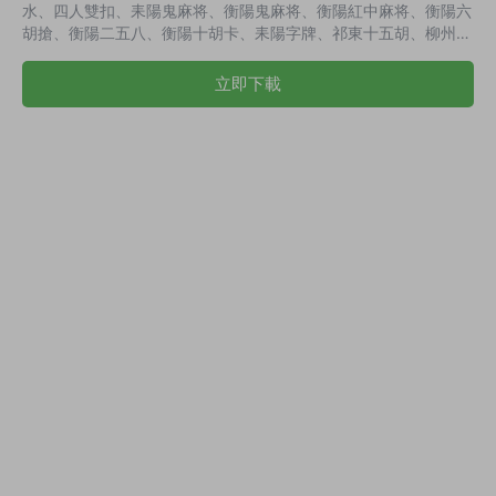
水、四人雙扣、耒陽鬼麻将、衡陽鬼麻将、衡陽紅中麻将、衡陽六
胡搶、衡陽二五八、衡陽十胡卡、耒陽字牌、祁東十五胡、柳州麻
将、柳州字牌、來賓麻将、祁東六胡搶、六人三公、八人牛牛、歡
樂鬥地主 演示截圖：
立即下載