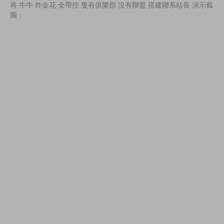
将 牛牛 炸金花 全帶控 隻有俱樂部 沒有聯盟 搭建聯系站長 演示截
圖：