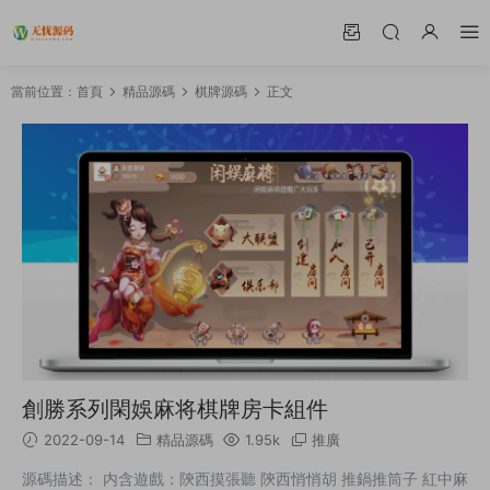
當前位置：
首頁
精品源碼
棋牌源碼
正文
創勝系列閑娛麻将棋牌房卡組件
2022-09-14
精品源碼
1.95k
推廣
源碼描述： 内含遊戲：陝西摸張聽 陝西悄悄胡 推鍋推筒子 紅中麻