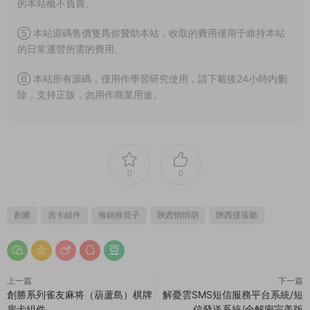
的本站概不負責。
⑤ 本站源碼售價隻爲你贊助本站，收取的費用僅用于維持本站
的日常運營所需的費用。
⑥ 本站所有源碼，僅用作學習研究使用，請下載後24小時内删
除，支持正版，勿用作商業用途。
0
0
創勝
房卡組件
推鍋推筒子
陝西悄悄胡
陝西摸張聽
上一篇
下一篇
創勝系列雀友麻将（葫蘆島）棋牌
解憂雲SMS短信服務平台系統/短
房卡組件
信發送系統/全解密完美版