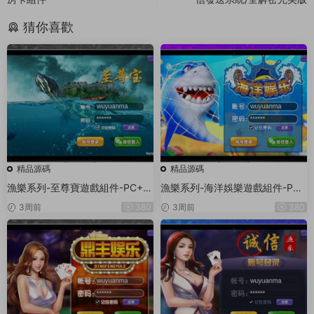
猜你喜歡
精品源碼
精品源碼
漁樂系列-至尊寶遊戲組件-PC+安
漁樂系列-海洋娛樂遊戲組件-PC
卓+蘋果3端
+安卓+蘋果3端
3周前
380
3周前
380