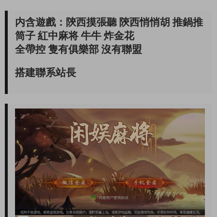
内含遊戲：陝西摸張聽 陝西悄悄胡 推鍋推
筒子 紅中麻将 牛牛 炸金花
全帶控 隻有俱樂部 沒有聯盟
搭建聯系站長