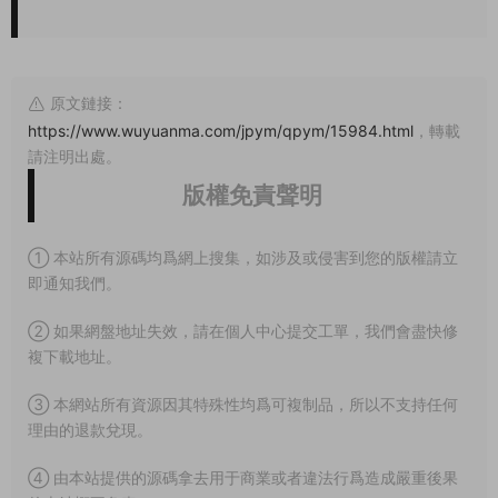
原文鏈接：
https://www.wuyuanma.com/jpym/qpym/15984.html
，轉載
請注明出處。
版權免責聲明
① 本站所有源碼均爲網上搜集，如涉及或侵害到您的版權請立
即通知我們。
② 如果網盤地址失效，請在個人中心提交工單，我們會盡快修
複下載地址。
③ 本網站所有資源因其特殊性均爲可複制品，所以不支持任何
理由的退款兌現。
④ 由本站提供的源碼拿去用于商業或者違法行爲造成嚴重後果