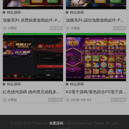
精品源碼
精品源碼
漁樂系列-鼎豐娛樂遊戲組件-PC
漁樂系列-誠信漁樂遊戲組件-PC
+安卓+蘋果3端
+安卓+蘋果3端
3周前
380
3周前
380
精品源碼
精品源碼
紅色德州源碼 德州撲克遊戲多語
KG電子源碼/紫色綜合PG電子源
言版/Unity+JAVA版APP雙端源
碼/老虎機源碼/電玩城源碼/PG遊
4周前
1200
2026-06-04
2000
碼/中英繁三語言+帶控+帶彩池持
戲系統源碼/棋牌捕魚無需接口無
倉/完美運行
需買分
© 2018-2026 Theme by -
無憂源碼
& Wuyuanma.Com Theme. All rights
reserved