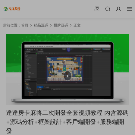
當前位置：
首頁
精品源碼
棋牌源碼
正文
達達房卡麻将二次開發全套視頻教程 内含源碼
+源碼分析+框架設計+客戶端開發+服務端開
發