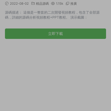
2022-08-02
精品源碼
1.15k
推廣
源碼描述： 這個是一整套的二次開發視頻教程，包含了全部源
碼，詳細的源碼分析視頻教程+PPT教程。 演示截圖：
立即下載