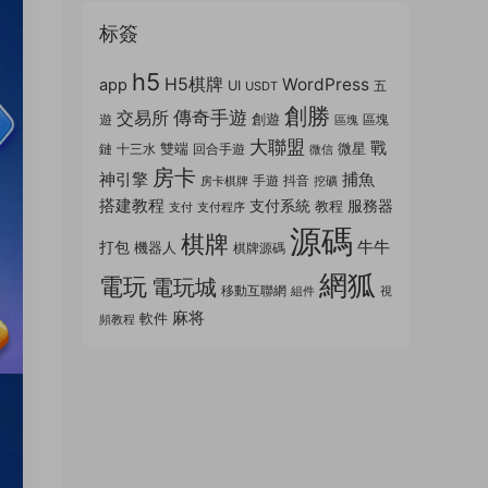
标簽
h5
H5棋牌
WordPress
app
UI
五
USDT
創勝
傳奇手遊
交易所
創遊
遊
區塊
區塊
大聯盟
戰
雙端
微星
鏈
十三水
回合手遊
微信
房卡
神引擎
捕魚
手遊
抖音
房卡棋牌
挖礦
搭建教程
支付系統
服務器
教程
支付
支付程序
源碼
棋牌
牛牛
打包
機器人
棋牌源碼
網狐
電玩
電玩城
移動互聯網
組件
視
麻将
軟件
頻教程