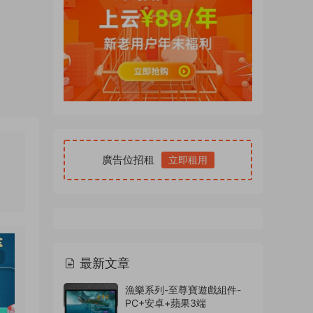
廣告位招租
立即租用
最新文章
漁樂系列-至尊寶遊戲組件-
PC+安卓+蘋果3端