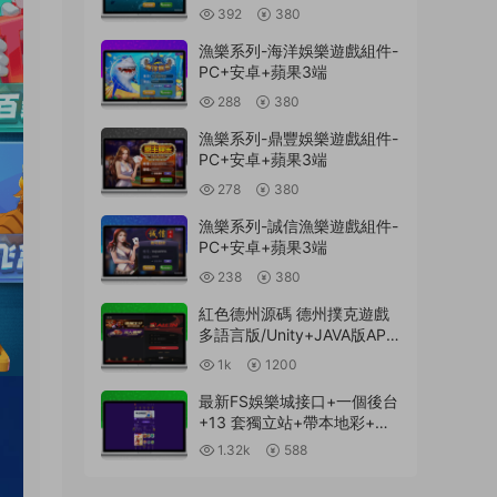
392
380
漁樂系列-海洋娛樂遊戲組件-
PC+安卓+蘋果3端
288
380
漁樂系列-鼎豐娛樂遊戲組件-
PC+安卓+蘋果3端
278
380
漁樂系列-誠信漁樂遊戲組件-
PC+安卓+蘋果3端
238
380
紅色德州源碼 德州撲克遊戲
多語言版/Unity+JAVA版APP
雙端源碼/中英繁三語言+帶
1k
1200
控+帶彩池持倉/完美運行
最新FS娛樂城接口+一個後台
+13 套獨立站+帶本地彩+一
鍵搭建腳本
1.32k
588