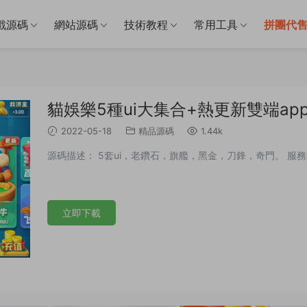
戲源碼
網站源碼
技術教程
常用工具
拼團代
貓娛樂5種ui大集合+熱更新雙端ap
2022-05-18
精品源碼
1.44k
源碼描述： 5套ui，老鑽石，旗艦，黑金，刀鋒，奇門。 服
立即下載