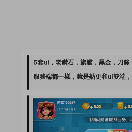
5套ui，老鑽石，旗艦，黑金，刀鋒
服務端都一樣，就是熱更和ui雙端，