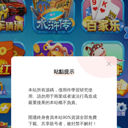
站點提示
本站所有源碼，僅用作學習研究使
用、請勿用于商業或者違法行爲造成
嚴重後果的本站概不負責。
開通終身會員本站90%資源全部免費
下載、共享賬号者，被封禁不解封！