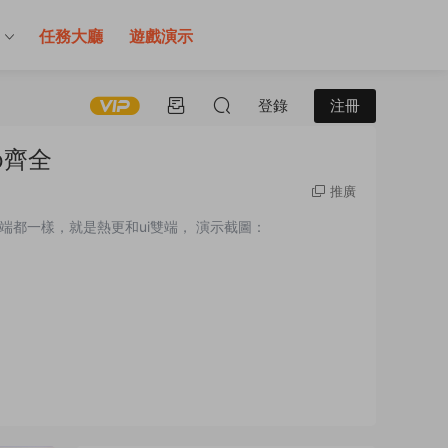
售
任務大廳
遊戲演示
登錄
注冊
p齊全
推廣
務端都一樣，就是熱更和ui雙端， 演示截圖：