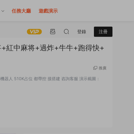
售
任務大廳
遊戲演示
登錄
注冊
+紅中麻将+過炸+牛牛+跑得快+
推廣
帶機器人 510K占位 都帶控 接搭建 咨詢客服 演示截圖：