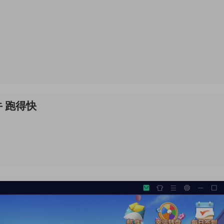
牛 跑得快