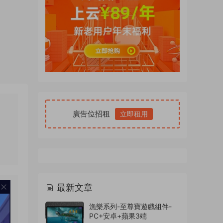
廣告位招租
立即租用
最新文章
漁樂系列-至尊寶遊戲組件-
PC+安卓+蘋果3端