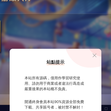
站點提示
本站所有源碼，僅用作學習研究使
用、請勿用于商業或者違法行爲造成
嚴重後果的本站概不負責。
開通終身會員本站90%資源全部免費
下載、共享賬号者，被封禁不解封！