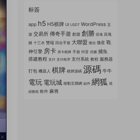
标簽
h5
H5棋牌
WordPress
app
UI
五
USDT
創勝
傳奇手遊
交易所
創遊
遊
區塊
區塊
大聯盟
戰
雙端
微星
鏈
十三水
回合手遊
微信
房卡
神引擎
捕魚
手遊
抖音
房卡棋牌
挖礦
搭建教程
支付系統
服務器
教程
支付
支付程序
源碼
棋牌
牛牛
打包
機器人
棋牌源碼
網狐
電玩
電玩城
移動互聯網
組件
視
麻将
軟件
頻教程