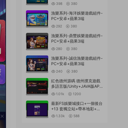
398
380
漁樂系列-海洋娛樂遊戲組件-
PC+安卓+蘋果3端
292
380
漁樂系列-鼎豐娛樂遊戲組件-
PC+安卓+蘋果3端
280
380
漁樂系列-誠信漁樂遊戲組件-
PC+安卓+蘋果3端
240
380
紅色德州源碼 德州撲克遊戲
多語言版/Unity+JAVA版APP
雙端源碼/中英繁三語言+帶
1.01k
1200
控+帶彩池持倉/完美運行
最新FS娛樂城接口+一個後台
+13 套獨立站+帶本地彩+一
鍵搭建腳本
1.33k
588