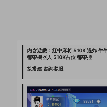
内含遊戲：紅中麻将 510K 過炸 牛
都帶機器人 510K占位 都帶控
接搭建 咨詢客服