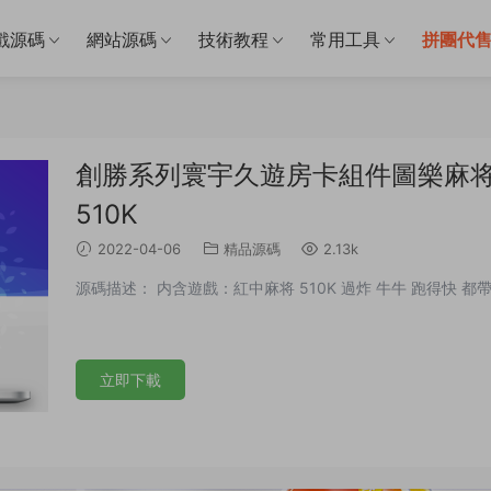
戲源碼
網站源碼
技術教程
常用工具
拼團代
創勝系列寰宇久遊房卡組件圖樂麻将
510K
2022-04-06
精品源碼
2.13k
源碼描述： 内含遊戲：紅中麻将 510K 過炸 牛牛 跑得快 都
立即下載