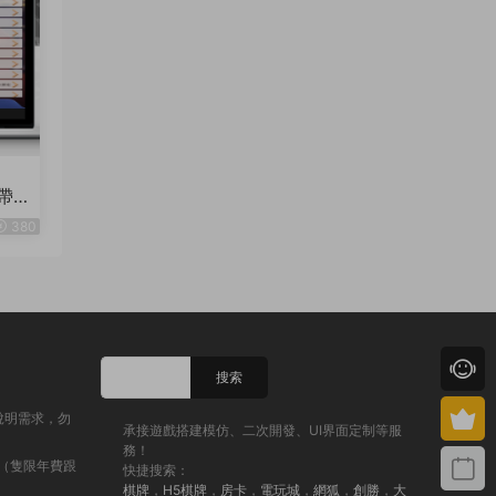
帶文
380
說明需求，勿
承接遊戲搭建模仿、二次開發、UI界面定制等服
務！
（隻限年費跟
快捷搜索：
棋牌
，
H5棋牌
，
房卡
，
電玩城
，
網狐
，
創勝
，
大