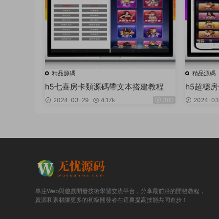
精品源碼
精品源碼
h5七喜房卡類源碼帶文本搭建教程
h5超穩
2024-03-29
4.17k
380
2024-03
專注Web與遊戲開發技術學習交流平台，分享最前沿的開發教程，
資源和素材讓更多的初級開發者在這裏提高技能共同進步！