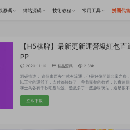
戲源碼
網站源碼
技術教程
常用工具
拼團代
【H5棋牌】最新更新運營級紅包直通車
PP
2020-11-16
精品源碼
2.38k
源碼描述： 這個東西去年就有流通，但是好像問題非常之多
以正常的運營了，支付都接好了，帶着完整的教程，其實這個
和士兵各有千秋吧隻能說。遊戲多了一些趣味玩法，還是很不
立即下載