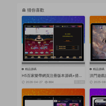
猜你喜歡
精品源碼
精品源碼
H5百家樂帶網頁注冊版本源碼+搭建
洪門遊戲
教程
務器打包
2026-04-27
884
380
2025-08