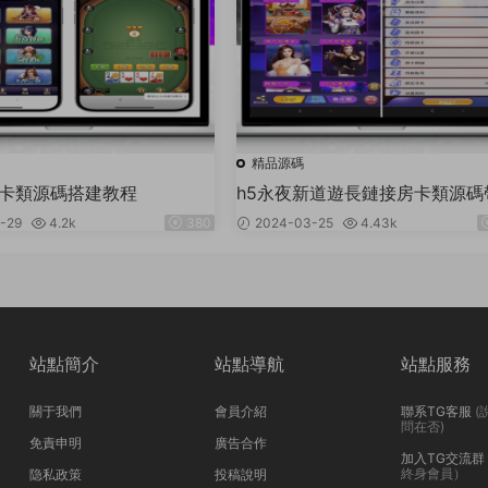
精品源碼
房卡類源碼搭建教程
h5永夜新道遊長鏈接房卡類源碼
本搭建教程
-29
4.2k
380
2024-03-25
4.43k
站點簡介
站點導航
站點服務
關于我們
會員介紹
聯系TG客服
(
問在否)
免責申明
廣告合作
加入TG交流群
終身會員）
隐私政策
投稿說明