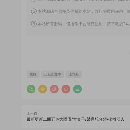
⑤ 本站源碼售價隻爲你贊助本站，收取的費用僅用于
⑥ 本站所有源碼，僅用作學習研究使用，請下載後24
棋牌
紅包直通車
運營級
上一篇
最新更新二開五遊大聯盟/大桌子/帶導航分類/帶機器人