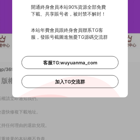
開通終身會員本站90%資源全部免費
下載、共享賬号者，被封禁不解封！
本站年費會員跟終身會員聯系TG客
服，發賬号截圖進無憂TG源碼交流群
客服TG:wuyuanma_com
p/3691.html
，轉載請注明出處。
版權免責聲明
加入TG交流群
版權請立即通知我們。
會盡快修複下載地址。
支持任何理由的退款兌現。
嚴重後果的本站概不負責。