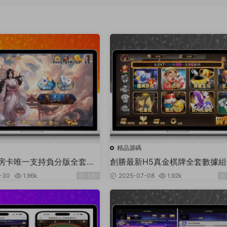
精品源碼
房卡唯一支持負分版全套服
創勝最新H5真金棋牌全套數據組
H5版
+視頻搭建教程
-30
1.96k
380
2025-07-08
1.92k