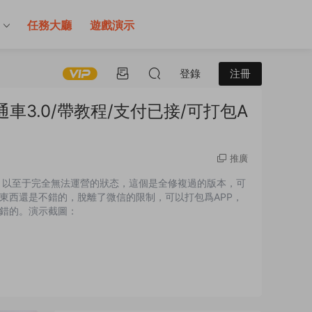
售
任務大廳
遊戲演示
登錄
注冊
3.0/帶教程/支付已接/可打包A
推廣
，以至于完全無法運營的狀态，這個是全修複過的版本，可
東西還是不錯的，脫離了微信的限制，可以打包爲APP，
錯的。演示截圖：