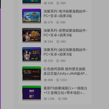
358
380
漁樂系列-海洋娛樂遊戲組件-
PC+安卓+蘋果3端
276
380
漁樂系列-鼎豐娛樂遊戲組件-
PC+安卓+蘋果3端
264
380
漁樂系列-誠信漁樂遊戲組件-
PC+安卓+蘋果3端
226
380
紅色德州源碼 德州撲克遊戲
多語言版/Unity+JAVA版APP
雙端源碼/中英繁三語言+帶
998
1200
控+帶彩池持倉/完美運行
最新FS娛樂城接口+一個後台
+13 套獨立站+帶本地彩+一
鍵搭建腳本
1.29k
588