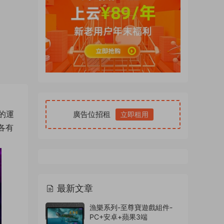
的運
廣告位招租
立即租用
各有
最新文章
漁樂系列-至尊寶遊戲組件-
PC+安卓+蘋果3端