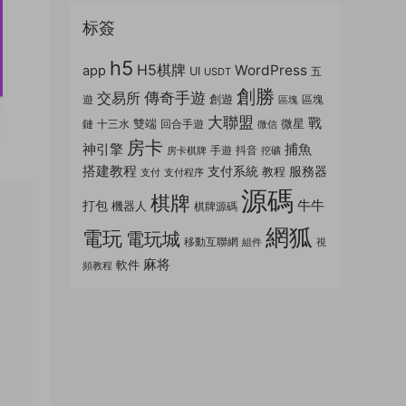
标簽
h5
H5棋牌
WordPress
app
UI
五
USDT
創勝
傳奇手遊
交易所
創遊
遊
區塊
區塊
大聯盟
戰
雙端
微星
鏈
十三水
回合手遊
微信
房卡
神引擎
捕魚
手遊
抖音
房卡棋牌
挖礦
搭建教程
支付系統
服務器
教程
支付
支付程序
源碼
棋牌
牛牛
打包
機器人
棋牌源碼
網狐
電玩
電玩城
移動互聯網
組件
視
麻将
軟件
頻教程