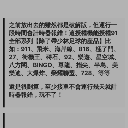
之前放出去的雖然都是破解版，但運行一
段時間會計時器報錯！這授權機能授權91
全部系列【除了帶少林足球的産品】比
如：911、飛米、海岸線、816、極了門、
27、街機王、磚石、92、樂遊、星空城、
八方閣、BINGO、尊龍、指尖、半島、美
樂迪、大爆炸、榮耀聯盟、728、等等
還是很劃算，至少接單不會運行幾天就計
時器報錯，玩不了！