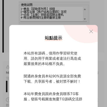
站點提示
本站所有源碼，僅用作學習研究使
用、請勿用于商業或者違法行爲造成
嚴重後果的本站概不負責。
原文鏈接：
https://www.wuyuanma.com/cygj/qpgj/18120.html
，轉載請
開通終身會員本站90%資源全部免費
注明出處。
下載、共享賬号者，被封禁不解封！
版權免責聲明
本站年費會員跟終身會員聯系TG客
服，發賬号截圖進無憂TG源碼交流群
① 本站所有源碼均爲網上搜集，如涉及或侵害到您的版權請立
即通知我們。