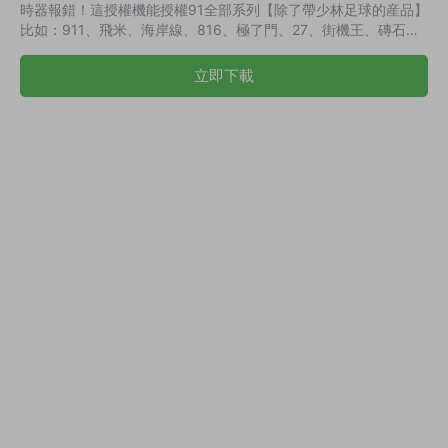
時器報錯！這授權機能授權91全部系列【除了帶少林足球的産品】
比如：911、飛米、海岸線、816、極了門、27、街機王、磚石、
92、樂遊、星空城、八方閣、BINGO、尊龍、指尖、半島、美樂
迪、大爆炸、榮耀聯盟、728、等等 還是很劃算，至少接單不會運
立即下載
行幾天就計時器報錯，玩不了！ 工具截圖：