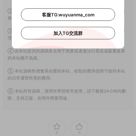
② 如果網盤地址失效，請在個人中心提交工單，我們會盡快修
客服TG:wuyuanma_com
複下載地址。
③ 本網站所有資源因其特殊性均爲可複制品，所以不支持任何
加入TG交流群
理由的退款兌現。
④ 由本站提供的源碼拿去用于商業或者違法行爲造成嚴重後果
的本站概不負責。
⑤ 本站源碼售價隻爲你贊助本站，收取的費用僅用于維持本站
的日常運營所需的費用。
⑥ 本站所有源碼，僅用作學習研究使用，請下載後24小時内删
除，支持正版，勿用作商業用途。
0
0