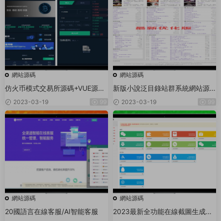
網站源碼
網站源碼
仿火币模式交易所源碼+VUE源碼
新版小說泛目錄站群系統網站源
可二開法币交易_币币交易_合約交
碼 小說站群源碼海量關鍵詞霸屏
2023-03-19
99
2023-03-19
99
易_期權交易+流動性挖礦UP理财
LEO認購運營
網站源碼
網站源碼
20國語言在線客服/AI智能客服
2023最新全功能在線截圖生成器