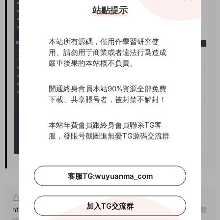
站點提示
本站所有源碼，僅用作學習研究使
用、請勿用于商業或者違法行爲造成
嚴重後果的本站概不負責。
開通終身會員本站90%資源全部免費
下載、共享賬号者，被封禁不解封！
本站年費會員跟終身會員聯系TG客
服，發賬号截圖進無憂TG源碼交流群
客服TG:wuyuanma_com
原文鏈接：
加入TG交流群
https://www.wuyuanma.com/wzym/phpym/6675.html
，轉載