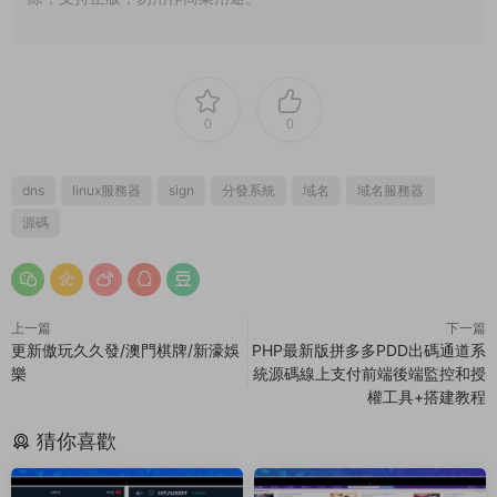
0
0
dns
linux服務器
sign
分發系統
域名
域名服務器
源碼
上一篇
下一篇
更新傲玩久久發/澳門棋牌/新濠娛
PHP最新版拼多多PDD出碼通道系
樂
統源碼線上支付前端後端監控和授
權工具+搭建教程
猜你喜歡