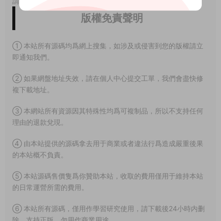
請注明出處。
版權免責聲明
① 本站所有源碼均爲網上搜集，如涉及或侵害到您的版權請立
即通知我們。
② 如果網盤地址失效，請在個人中心提交工單，我們會盡快修
複下載地址。
③ 本網站所有資源因其特殊性均爲可複制品，所以不支持任何
理由的退款兌現。
④ 由本站提供的源碼拿去用于商業或者違法行爲造成嚴重後果
的本站概不負責。
⑤ 本站源碼售價隻爲你贊助本站，收取的費用僅用于維持本站
的日常運營所需的費用。
⑥ 本站所有源碼，僅用作學習研究使用，請下載後24小時内删
除，支持正版，勿用作商業用途。