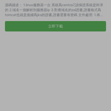
源碼描述： 1.linux服務器一台 系統爲centos7,請保證系統是幹淨
的 2.域名一個解析到服務器ip 3.對應域名的ssl證書,證書格式爲
tomcat也就是後綴爲jks的證書,證書需要有密碼 文件處理: 1.将壓
縮文件裏的sign/public/js/app.6920b72d.js裏面的
Dt.a.defaults.baseURL替換成你的域名 2.将application-sign.yml
立即下載
裏面的key-password改成你的證書密碼,domain設置成你的域名,
有其他 需要改可以看注釋...