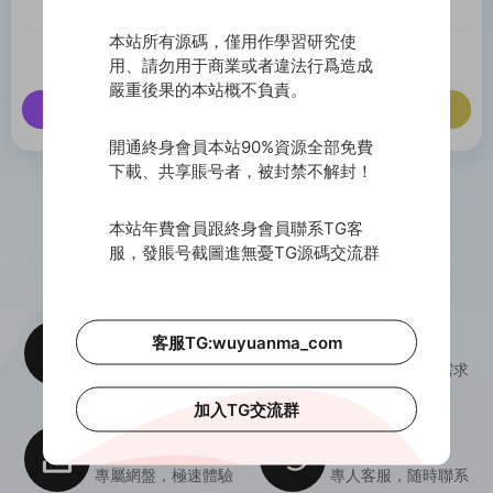
享受資源專屬折扣
享受資源專屬折扣
本站所有源碼，僅用作學習研究使
第一時間獲取優質資源
第一時間獲取優質資源
用、請勿用于商業或者違法行爲造成
嚴重後果的本站概不負責。
立即升級
立即升級
開通終身會員本站90%資源全部免費
下載、共享賬号者，被封禁不解封！
我們的優勢
本站年費會員跟終身會員聯系TG客
服，發賬号截圖進無憂TG源碼交流群
資源豐富，專業人員篩選上傳更新
客服TG:wuyuanma_com
更新及時
精選資源
專人上傳，每天更新
各類資源，滿足需求
加入TG交流群
高速下載
7x24h服務
專屬網盤，極速體驗
專人客服，随時聯系