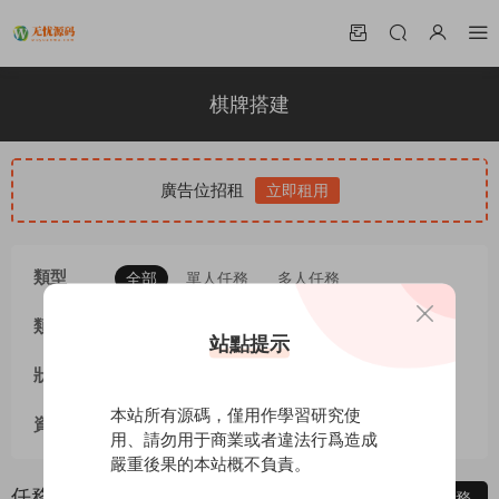
棋牌搭建
廣告位招租
立即租用
類型
全部
單人任務
多人任務
類别
全部
其它任務
棋牌搭建
源碼二開
站點提示
狀态
全部
投标中
已選标
已完成
本站所有源碼，僅用作學習研究使
資金
全部
已托管
未托管
用、請勿用于商業或者違法行爲造成
嚴重後果的本站概不負責。
任務列表
發布任務