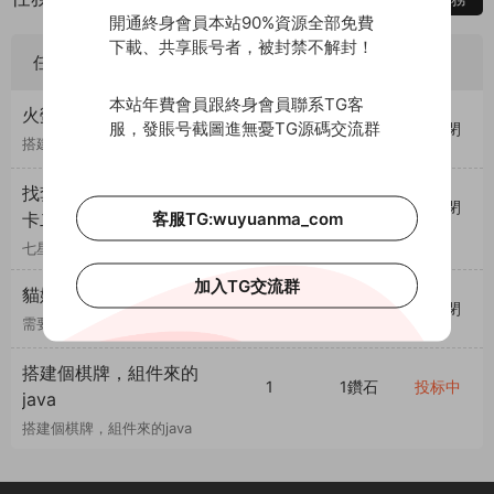
開通終身會員本站90%資源全部免費
下載、共享賬号者，被封禁不解封！
任務标題
參與人數
預算
狀态
本站年費會員跟終身會員聯系TG客
火螢藏寶庫源碼搭建修複
服，發賬号截圖進無憂TG源碼交流群
0
10鑽石
已關閉
搭建流程到app登錄後子遊戲進
不去，可能要修複可能要重新搭
建
找套七星雲南 普洱麻将
0
10鑽石
已關閉
客服TG:wuyuanma_com
卡二條 跑得快
七星框架普洱麻将 卡二條 跑得
快 那套 帶價
加入TG交流群
貓娛樂棋牌搭建雙端APP
2
500鑽石
已關閉
需要一個專業的技術人士幫忙搭
建，可另付酬勞
搭建個棋牌，組件來的
1
1鑽石
投标中
java
搭建個棋牌，組件來的java