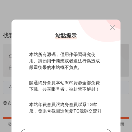
找套七星雲南 普洱麻将 卡二條 跑得快
站點提示
10
本站所有源碼，僅用作學習研究使
任務預算
鑽石
已托管
用、請勿用于商業或者違法行爲造成
嚴重後果的本站概不負責。
任務周期
不限期
開通終身會員本站90%資源全部免費
任務接手倒計時：已結束
下載、共享賬号者，被封禁不解封！
發布時間：
2024-08-29
任務類型：
單人任務
本站年費會員跟終身會員聯系TG客
服，發賬号截圖進無憂TG源碼交流群
發起任務
等待接手
雇主選标
等待驗收
任務關閉