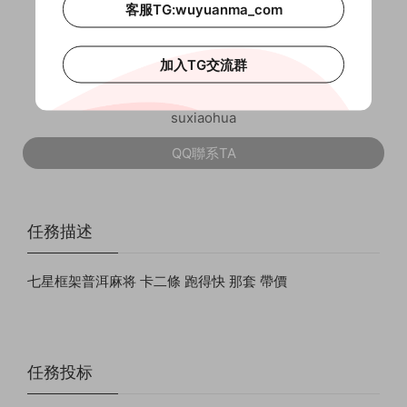
客服TG:wuyuanma_com
聯系雇主
加入TG交流群
suxiaohua
QQ聯系TA
任務描述
七星框架普洱麻将 卡二條 跑得快 那套 帶價
任務投标