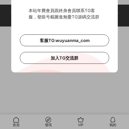
莊園
本站年費會員跟終身會員聯系TG客
© 2018-2026 Theme by -
無憂源碼
& Wuyuanma.Com Theme. All rights
服，發賬号截圖進無憂TG源碼交流群
reserved
客服TG:wuyuanma_com
加入TG交流群
首頁
發現
VIP
我的