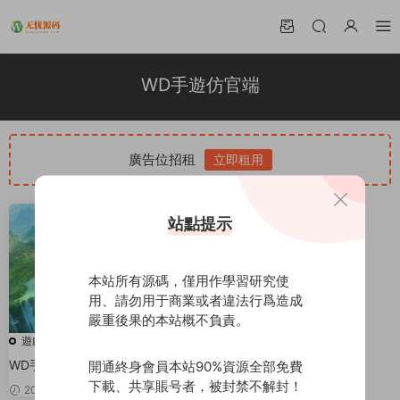
WD手遊仿官端
廣告位招租
立即租用
站點提示
本站所有源碼，僅用作學習研究使
用、請勿用于商業或者違法行爲造成
嚴重後果的本站概不負責。
遊戲源碼
WD手遊win仿官端+安卓客戶端
開通終身會員本站90%資源全部免費
+洛書-大日金烏-飛行法寶-釣魚-
下載、共享賬号者，被封禁不解封！
2021-12-09
50