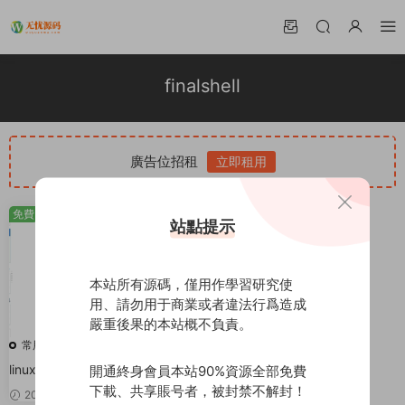
finalshell
廣告位招租
立即租用
免費
站點提示
本站所有源碼，僅用作學習研究使
用、請勿用于商業或者違法行爲造成
嚴重後果的本站概不負責。
常用工具
linux雲服務器鏈接軟件finalshell
開通終身會員本站90%資源全部免費
下載、共享賬号者，被封禁不解封！
免費
2021-11-01