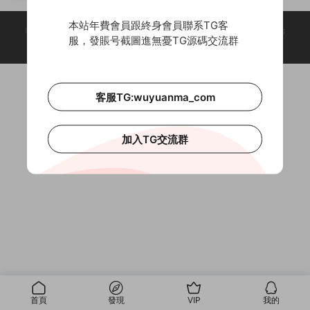
本站年費會員跟終身會員聯系TG客
© 2018-2026 Theme by -
無憂源碼
& Wuyuanma.Com Theme. All rights
服，發賬号截圖進無憂TG源碼交流群
reserved
客服TG:wuyuanma_com
加入TG交流群
首頁
發現
VIP
我的