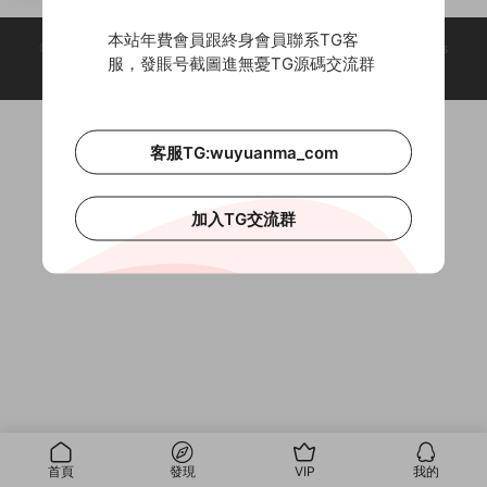
分雙模式+開源無授權+搭建教程
本站年費會員跟終身會員聯系TG客
© 2018-2026 Theme by -
無憂源碼
& Wuyuanma.Com Theme. All rights
服，發賬号截圖進無憂TG源碼交流群
reserved
客服TG:wuyuanma_com
加入TG交流群
首頁
發現
VIP
我的