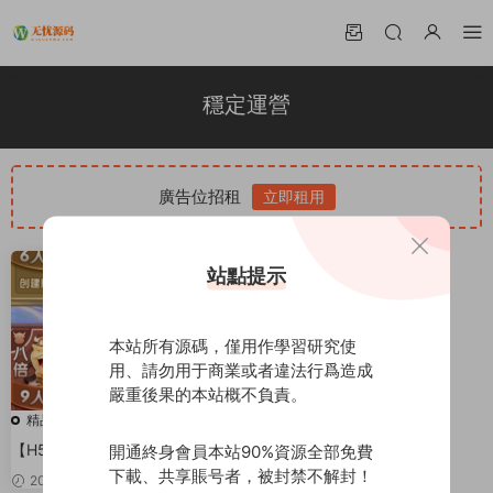
穩定運營
廣告位招租
立即租用
站點提示
本站所有源碼，僅用作學習研究使
用、請勿用于商業或者違法行爲造成
嚴重後果的本站概不負責。
精品源碼
【H5棋牌】 穩定運營版菠蘿娛樂
開通終身會員本站90%資源全部免費
H5棋牌源碼，透視+勝率+房卡積
下載、共享賬号者，被封禁不解封！
2020-04-08
380