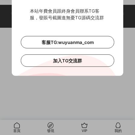
本站年費會員跟終身會員聯系TG客
© 2018-2026 Theme by -
無憂源碼
& Wuyuanma.Com Theme. All rights
服，發賬号截圖進無憂TG源碼交流群
reserved
客服TG:wuyuanma_com
加入TG交流群
首頁
發現
VIP
我的