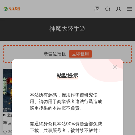
神魔大陸手遊
廣告位招租
立即租用
站點提示
本站所有源碼，僅用作學習研究使
用、請勿用于商業或者違法行爲造成
嚴重後果的本站概不負責。
遊戲源碼
手遊【神魔大陸】2020總結版一
開通終身會員本站90%資源全部免費
鍵即玩服務端+GM後台+視頻教程
下載、共享賬号者，被封禁不解封！
2020-03-29
50