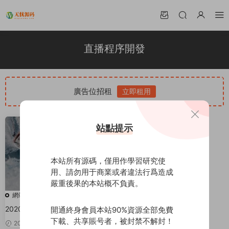
直播程序開發
廣告位招租
立即租用
站點提示
本站所有源碼，僅用作學習研究使
用、請勿用于商業或者違法行爲造成
嚴重後果的本站概不負責。
網站源碼
2020最新夢蝶直播系統(直播+購
開通終身會員本站90%資源全部免費
物)，私密付費直播互動+遊戲+直
下載、共享賬号者，被封禁不解封！
2020-03-27
50