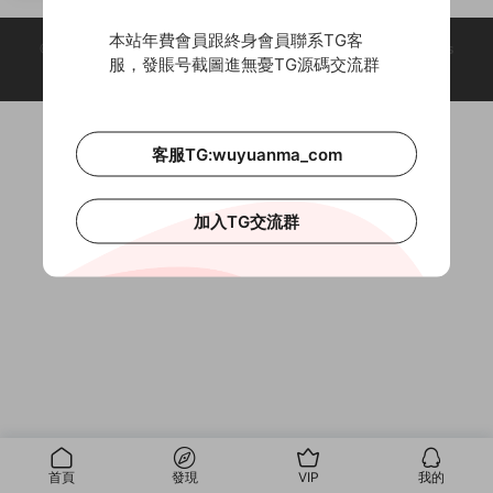
播購物系統，帶配置文檔
本站年費會員跟終身會員聯系TG客
© 2018-2026 Theme by -
無憂源碼
& Wuyuanma.Com Theme. All rights
服，發賬号截圖進無憂TG源碼交流群
reserved
客服TG:wuyuanma_com
加入TG交流群
首頁
發現
VIP
我的