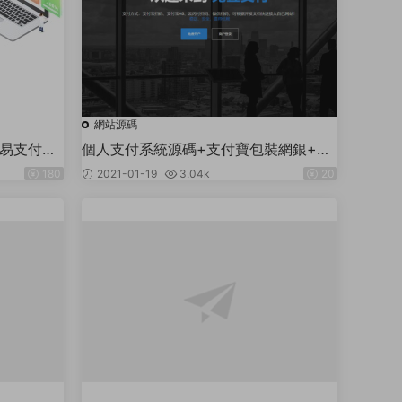
網站源碼
虹易支付系
個人支付系統源碼+支付寶包裝網銀+支
系統+輪訓
付寶網關軟件+PC端監控+支付寶全自動
180
2021-01-19
3.04k
20
收款系統軟件