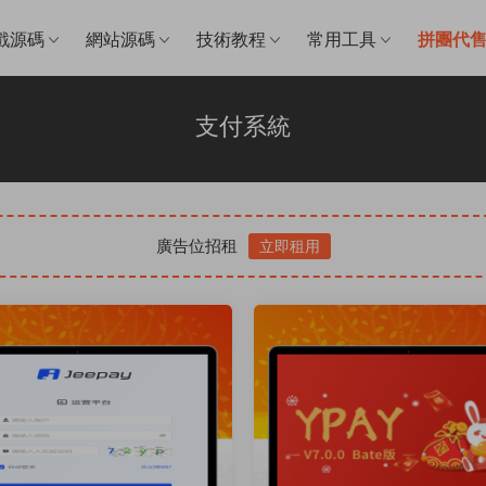
戲源碼
網站源碼
技術教程
常用工具
拼團代
支付系統
廣告位招租
立即租用