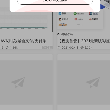
網站源碼
AVA系統/聚合支付/支付系統/
【親測首發】2021最新版彩
支付系統源碼
統開源+10套模闆帶風控實名
16
4.36k
288
2021-02-18
2.33k
支付+API退款