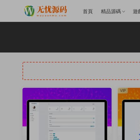
首頁
精品源碼
遊
VIP