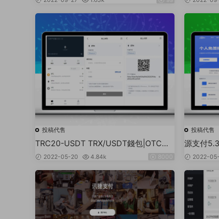
歸集api下發USDT提現修複回調漏洞XS
S漏洞
投稿代售
投稿代售
TRC20-USDT TRX/USDT錢包|OTC承
源支付5
兌系統|TRC20支付系統
_客戶端
2022-05-20
4.84k
8000
2022-05
入（全套