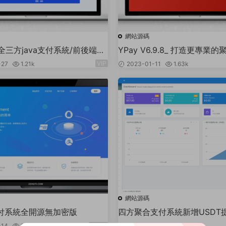
網站源碼
y計全三方java支付系統/前後端完
YPay V6.9.8_ 打造更專業
支持分賬模式/帶完整教程
統
VIP
-27
1.21k
2023-01-11
1.63k
網站源碼
付系統全開源無加密版
四方聚合支付系統新增USDT提
2022年5月最新更新安全升級
-14
1.15k
50
2022-07-22
1.38k