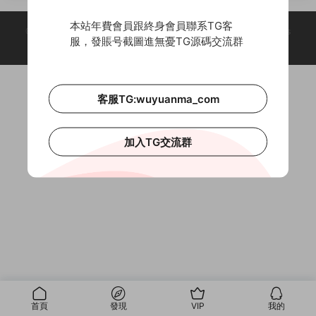
本站年費會員跟終身會員聯系TG客
© 2018-2026 Theme by -
無憂源碼
& Wuyuanma.Com Theme. All rights
服，發賬号截圖進無憂TG源碼交流群
reserved
客服TG:wuyuanma_com
加入TG交流群
首頁
發現
VIP
我的