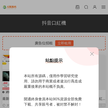
抖音口紅機
廣告位招租
立即租用
站點提示
本站所有源碼，僅用作學習研究使
用、請勿用于商業或者違法行爲造成
嚴重後果的本站概不負責。
網站源碼
網站源碼
最新獨立版抖音口紅機全解密全
仿駿飛幸運闖關公衆号抖音口紅
開通終身會員本站90%資源全部免費
修複版本+對接Z支付+視頻教程
機源碼，帶個人免簽第三方支付
下載、共享賬号者，被封禁不解封！
2022-03-03
80
2020-03-29
99